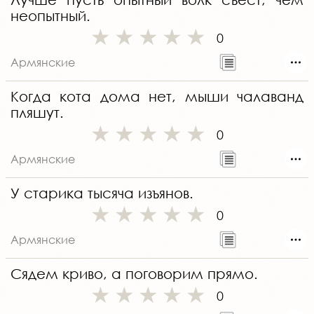
неопытный.
0
Армянские
Когда кота дома нет, мыши чалаванд
пляшут.
0
Армянские
У старика тысяча изъянов.
0
Армянские
Сядем криво, а поговорим прямо.
0