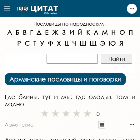
Пословицы по народностям
А
Б
В
Г
Д
Е
Ж
З
И
Й
К
Л
М
Н
О
П
Р
С
Т
У
Ф
Х
Ц
Ч
Ш
Щ
Э
Ю
Я
Армянские пословицы и поговорки
Где блины, тут и мы; где оладьи, там и
ладно.
0
Армянские
Лучше пусть опытный волк съест, чем