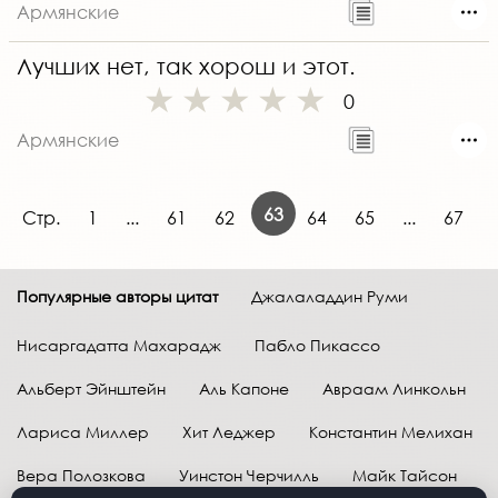
Армянские
Лучших нет, так хорош и этот.
0
Армянские
63
Стр.
1
...
61
62
64
65
...
67
Популярные авторы цитат
Джалаладдин Руми
Нисаргадатта Махарадж
Пабло Пикассо
Альберт Эйнштейн
Аль Капоне
Авраам Линкольн
Лариса Миллер
Хит Леджер
Константин Мелихан
Вера Полозкова
Уинстон Черчилль
Майк Тайсон