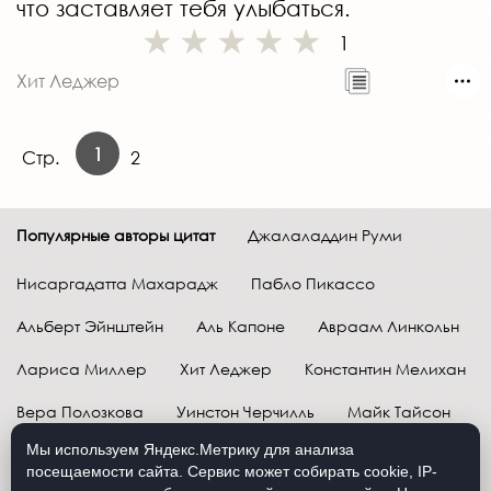
что заставляет тебя улыбаться.
1
Хит Леджер
1
Стр.
2
Популярные авторы цитат
Джалаладдин Руми
Нисаргадатта Махарадж
Пабло Пикассо
Альберт Эйнштейн
Аль Капоне
Авраам Линкольн
Лариса Миллер
Хит Леджер
Константин Мелихан
Вера Полозкова
Уинстон Черчилль
Майк Тайсон
Мы используем Яндекс.Метрику для анализа
Марк Твен
Расул Гамзатов
Грег Плитт
посещаемости сайта. Сервис может собирать cookie, IP-