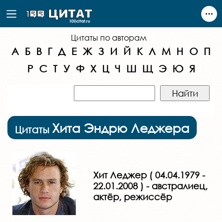
Цитаты по авторам
А
Б
В
Г
Д
Е
Ж
З
И
Й
К
Л
М
Н
О
П
Р
С
Т
У
Ф
Х
Ц
Ч
Ш
Щ
Э
Ю
Я
Хита Эндрю Леджера
Цитаты
Хит Леджер ( 04.04.1979 -
22.01.2008 ) - австралиец,
актёр, режиссёр