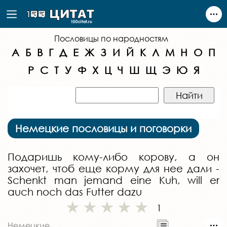
Пословицы по народностям
А
Б
В
Г
Д
Е
Ж
З
И
Й
К
Л
М
Н
О
П
Р
С
Т
У
Ф
Х
Ц
Ч
Ш
Щ
Э
Ю
Я
Немецкие пословицы и поговорки
Подаришь кому-либо корову, а он
захочет, чтоб еще корму для нее дали -
Schenkt man jemand eine Kuh, will er
auch noch das Futter dazu
1
Немецкие