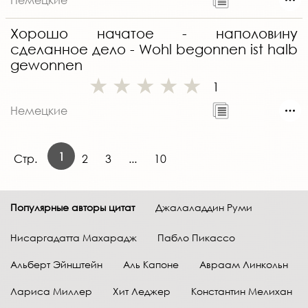
Хорошо начатое - наполовину
сделанное дело - Wohl begonnen ist halb
gewonnen
1
Немецкие
1
Стр.
2
3
...
10
Популярные авторы цитат
Джалаладдин Руми
Нисаргадатта Махарадж
Пабло Пикассо
Альберт Эйнштейн
Аль Капоне
Авраам Линкольн
Лариса Миллер
Хит Леджер
Константин Мелихан