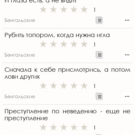
И глаза есть, а не видит
1
Бенгальские
Рубить топором, когда нужна игла
1
Бенгальские
Сначала к себе присмотрись, а потом
лови других
1
Бенгальские
Преступление по неведению - еще не
преступление
1