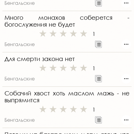
Бенгальские
Много монахов соберется -
богослужения не будет
1
Бенгальские
Для смерти закона нет
1
Бенгальские
Собачий хвост хоть маслом мажь - не
выпрямится
1
Бенгальские