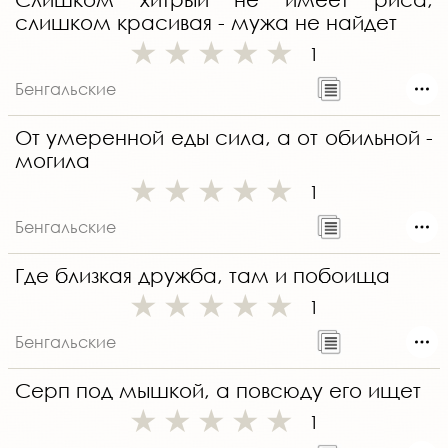
слишком красивая - мужа не найдет
1
Бенгальские
От умеренной еды сила, а от обильной -
могила
1
Бенгальские
Где близкая дружба, там и побоища
1
Бенгальские
Серп под мышкой, а повсюду его ищет
1