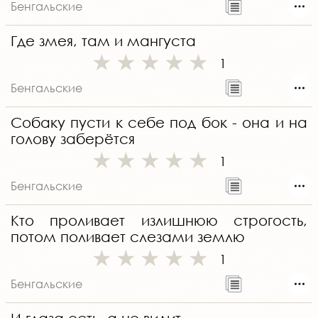
Бенгальские
Где змея, там и мангуста
1
Бенгальские
Собаку пусти к себе под бок - она и на
голову заберётся
1
Бенгальские
Кто проливает излишнюю строгость,
потом поливает слезами землю
1
Бенгальские