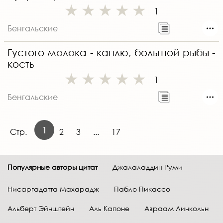
1
Бенгальские
Густого молока - каплю, большой рыбы -
кость
1
Бенгальские
1
Стр.
2
3
...
17
Популярные авторы цитат
Джалаладдин Руми
Нисаргадатта Махарадж
Пабло Пикассо
Альберт Эйнштейн
Аль Капоне
Авраам Линкольн