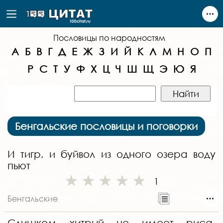
Пословицы по народностям
А
Б
В
Г
Д
Е
Ж
З
И
Й
К
Л
М
Н
О
П
Р
С
Т
У
Ф
Х
Ц
Ч
Ш
Щ
Э
Ю
Я
Бенгальские пословицы и поговорки
И тигр, и буйвол из одного озера воду
пьют
1
Бенгальские
Слишком хитрый не имеет риса,