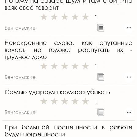
Потому на базаре шум и гам стоит, что
всяк своё говорит
1
Бенгальские
Неискренние слова, как спутанные
волосы на голове: распутать их -
трудное дело
1
Бенгальские
Семью ударами комара убивать
1
Бенгальские
При большой поспешности в работе
будут погрешности