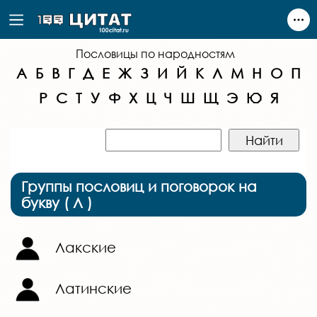
Пословицы по народностям
А
Б
В
Г
Д
Е
Ж
З
И
Й
К
Л
М
Н
О
П
Р
С
Т
У
Ф
Х
Ц
Ч
Ш
Щ
Э
Ю
Я
Группы пословиц и поговорок на
букву ( Л )
Лакские
Латинские