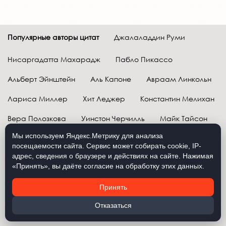
Популярные авторы цитат
Джалаладдин Руми
Нисаргадатта Махарадж
Пабло Пикассо
Альберт Эйнштейн
Аль Капоне
Авраам Линкольн
Лариса Миллер
Хит Леджер
Константин Мелихан
Вера Полозкова
Уинстон Черчилль
Майк Тайсон
Мы используем Яндекс.Метрику для анализа
Марк Твен
Расул Гамзатов
Грег Плитт
посещаемости сайта. Сервис может собирать cookie, IP-
адрес, сведения о браузере и действиях на сайте. Нажимая
Далай-лама XIV
Уоррен Баффетт
«Принять», вы даёте согласие на обработку этих данных.
Давид Самойлов
Антон Чехов
Жан-Поль Сартр
Принять
Брюс Ли
Бенджамин Франклин
Лев Н. Толстой
Отказаться
Рене Декарт
Александр Македонский