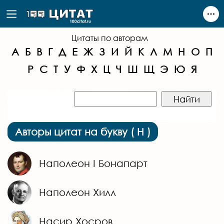
Цитаты по авторам
А
Б
В
Г
Д
Е
Ж
З
И
Й
К
Л
М
Н
О
П
Р
С
Т
У
Ф
Х
Ц
Ч
Ш
Щ
Э
Ю
Я
Авторы цитат на букву ( Н )
Наполеон I Бонапарт
Наполеон Хилл
Насир Хосров