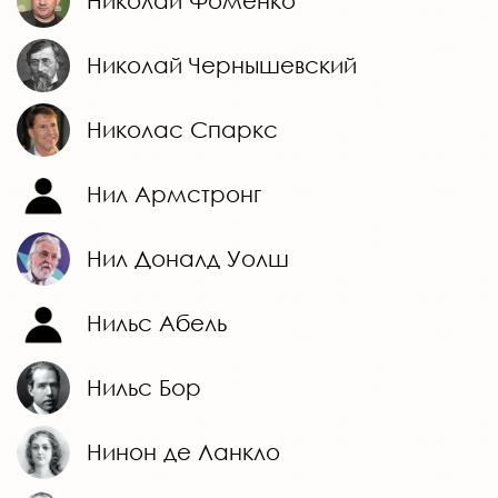
Николай Фоменко
Николай Чернышевский
Николас Спаркс
Нил Армстронг
Нил Доналд Уолш
Нильс Абель
Нильс Бор
Нинон де Ланкло