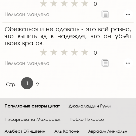
0
Нельсон Мандела
Обижаться и негодовать - это всё равно,
что выпить яд в надежде, что он убьёт
твоих врагов.
0
Нельсон Мандела
1
Стр.
2
Популярные авторы цитат
Джалаладдин Руми
Нисаргадатта Махарадж
Пабло Пикассо
Альберт Эйнштейн
Аль Капоне
Авраам Линкольн