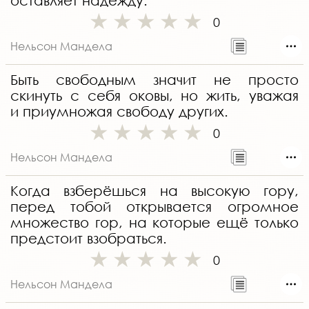
оставляет надежду.
0
Нельсон Мандела
Быть свободным значит не просто
скинуть с себя оковы, но жить, уважая
и приумножая свободу других.
0
Нельсон Мандела
Когда взберёшься на высокую гору,
перед тобой открывается огромное
множество гор, на которые ещё только
предстоит взобраться.
0
Нельсон Мандела