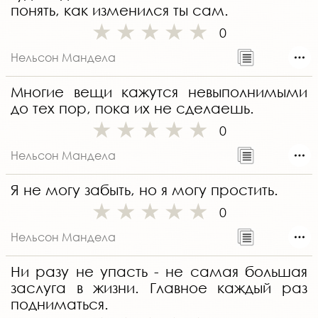
понять, как изменился ты сам.
0
Нельсон Мандела
Многие вещи кажутся невыполнимыми
до тех пор, пока их не сделаешь.
0
Нельсон Мандела
Я не могу забыть, но я могу простить.
0
Нельсон Мандела
Ни разу не упасть - не самая большая
заслуга в жизни. Главное каждый раз
подниматься.