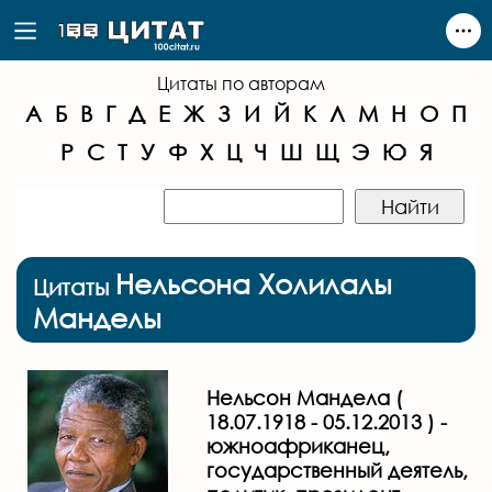
Цитаты по авторам
А
Б
В
Г
Д
Е
Ж
З
И
Й
К
Л
М
Н
О
П
Р
С
Т
У
Ф
Х
Ц
Ч
Ш
Щ
Э
Ю
Я
Нельсона Холилалы
Цитаты
Манделы
Нельсон Мандела (
18.07.1918 - 05.12.2013 ) -
южноафриканец,
государственный деятель,