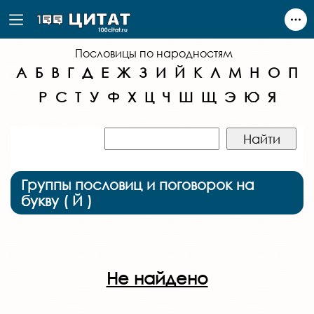
Пословицы по народностям
А
Б
В
Г
Д
Е
Ж
З
И
Й
К
Л
М
Н
О
П
Р
С
Т
У
Ф
Х
Ц
Ч
Ш
Щ
Э
Ю
Я
Группы пословиц и поговорок на
букву ( Й )
Не найдено