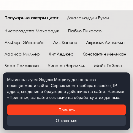
Популярные авторы цитат
Джалаладдин Руми
Нисаргадатта Махарадж
Пабло Пикассо
Альберт Эйнштейн
Аль Капоне
Авраам Линкольн
Лариса Миллер
Хит Леджер
Константин Мелихан
Вера Полозкова
Уинстон Черчилль
Майк Тайсон
Марк Твен
Расул Гамзатов
Грег Плитт
Мы используем Яндекс.Метрику для анализа
посещаемости сайта. Сервис может собирать cookie, IP-
Далай-лама XIV
Уоррен Баффетт
адрес, сведения о браузере и действиях на сайте. Нажимая
«Принять», вы даёте согласие на обработку этих данных.
Давид Самойлов
Антон Чехов
Жан-Поль Сартр
Принять
Брюс Ли
Бенджамин Франклин
Лев Н. Толстой
Отказаться
Рене Декарт
Александр Македонский