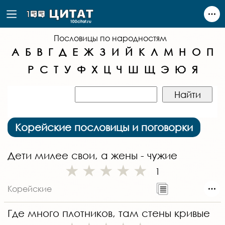
Пословицы по народностям
А
Б
В
Г
Д
Е
Ж
З
И
Й
К
Л
М
Н
О
П
Р
С
Т
У
Ф
Х
Ц
Ч
Ш
Щ
Э
Ю
Я
Корейские пословицы и поговорки
Дети милее свои, а жены - чужие
1
Корейские
Где много плотников, там стены кривые