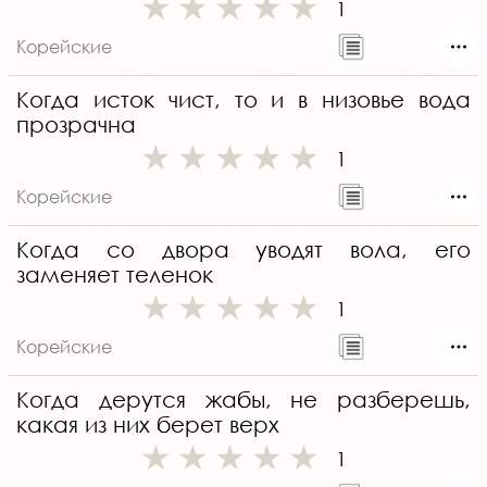
1
Корейские
Когда исток чист, то и в низовье вода
прозрачна
1
Корейские
Когда со двора уводят вола, его
заменяет теленок
1
Корейские
Когда дерутся жабы, не разберешь,
какая из них берет верх
1