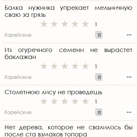
Балка нужника упрекает мельничную
сваю за грязь
1
Корейские
Из огуречного семени не вырастет
баклажан
1
Корейские
Столетнюю лису не проведешь
1
Корейские
Нет дерева, которое не свалилось бы
после ста взмахов топора