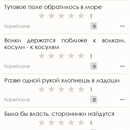
Тутовое поле обратилось в море
1
Корейские
Волки держатся поближе к волкам,
косули - к косулям
1
Корейские
Разве одной рукой хлопнешь в ладоши
1
Корейские
Была бы власть, сторонники найдутся
1