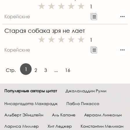
1
Корейские
Старая собака зря не лает
1
Корейские
1
Стр.
2
3
...
16
Популярные авторы цитат
Джалаладдин Руми
Нисаргадатта Махарадж
Пабло Пикассо
Альберт Эйнштейн
Аль Капоне
Авраам Линкольн
Лариса Миллер
Хит Леджер
Константин Мелихан