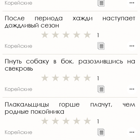
Корейские
После периода хажди наступает
дождливый сезон
1
Корейские
Пнуть собаку в бок, разозлившись на
свекровь
1
Корейские
Плакальщицы горше плачут, чем
родные покойника
1
Корейские