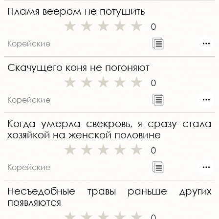
Пламя веером не потушить
0
Корейские
Скачущего коня не погоняют
0
Корейские
Когда умерла свекровь, я сразу стала
хозяйкой на женской половине
0
Корейские
Несъедобные травы раньше других
появляются
0