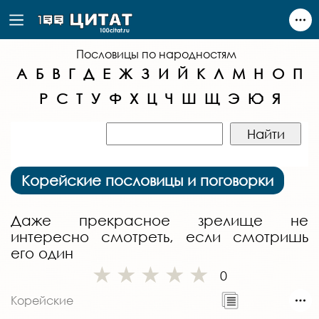
Пословицы по народностям
А
Б
В
Г
Д
Е
Ж
З
И
Й
К
Л
М
Н
О
П
Р
С
Т
У
Ф
Х
Ц
Ч
Ш
Щ
Э
Ю
Я
Корейские пословицы и поговорки
Даже прекрасное зрелище не
интересно смотреть, если смотришь
его один
0
Корейские