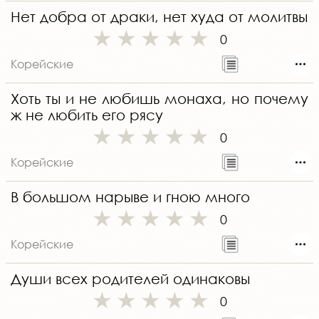
Нет добра от драки, нет худа от молитвы
0
Корейские
Хоть ты и не любишь монаха, но почему
ж не любить его рясу
0
Корейские
В большом нарыве и гною много
0
Корейские
Души всех родителей одинаковы
0