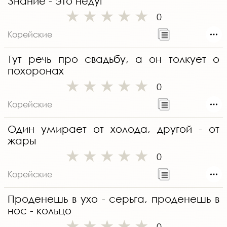
Знание - это недуг
0
Корейские
Тут речь про свадьбу, а он толкует о
похоронах
0
Корейские
Один умирает от холода, другой - от
жары
0
Корейские
Проденешь в ухо - серьга, проденешь в
нос - кольцо
0