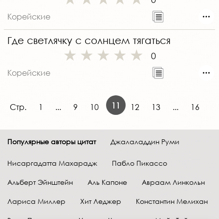
Корейские
Где светлячку с солнцем тягаться
0
Корейские
11
Стр.
1
...
9
10
12
13
...
16
Популярные авторы цитат
Джалаладдин Руми
Нисаргадатта Махарадж
Пабло Пикассо
Альберт Эйнштейн
Аль Капоне
Авраам Линкольн
Лариса Миллер
Хит Леджер
Константин Мелихан