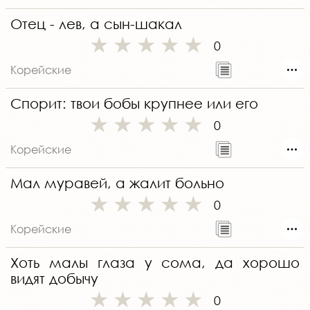
Отец - лев, а сын-шакал
0
Корейские
Спорит: твои бобы крупнее или его
0
Корейские
Мал муравей, а жалит больно
0
Корейские
Хоть малы глаза у сома, да хорошо
видят добычу
0