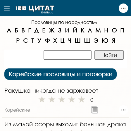
Пословицы по народностям
А
Б
В
Г
Д
Е
Ж
З
И
Й
К
Л
М
Н
О
П
Р
С
Т
У
Ф
Х
Ц
Ч
Ш
Щ
Э
Ю
Я
Корейские пословицы и поговорки
Ракушка никогда не заржавеет
0
Корейские
Из малой ссоры выходит большая драка