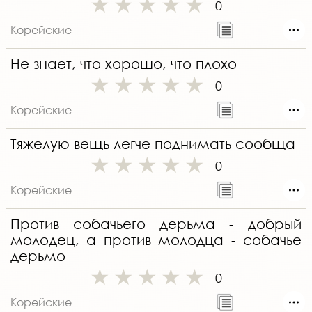
0
Корейские
Не знает, что хорошо, что плохо
0
Корейские
Тяжелую вещь легче поднимать сообща
0
Корейские
Против собачьего дерьма - добрый
молодец, а против молодца - собачье
дерьмо
0
Корейские