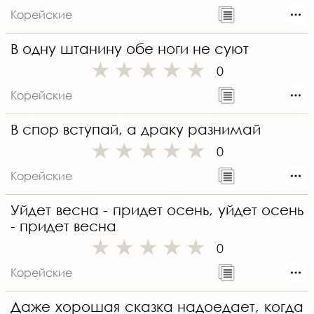
Корейские
В одну штанину обе ноги не суют
0
Корейские
В спор вступай, а драку разнимай
0
Корейские
Уйдет весна - придет осень, уйдет осень
- придет весна
0
Корейские
Даже хорошая сказка надоедает, когда