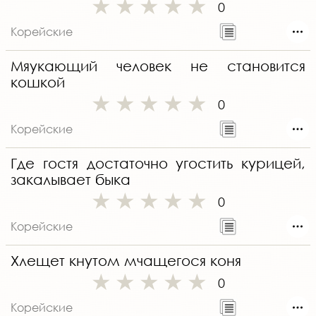
0
Корейские
Мяукающий человек не становится
кошкой
0
Корейские
Где гостя достаточно угостить курицей,
закалывает быка
0
Корейские
Хлещет кнутом мчащегося коня
0
Корейские