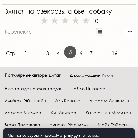
Злится на свекровь, а бьет собаку
0
Корейские
5
Стр.
1
...
3
4
6
7
...
16
Популярные авторы цитат
Джалаладдин Руми
Нисаргадатта Махарадж
Пабло Пикассо
Альберт Эйнштейн
Аль Капоне
Авраам Линкольн
Лариса Миллер
Хит Леджер
Константин Мелихан
Вера Полозкова
Уинстон Черчилль
Майк Тайсон
Мы используем Яндекс.Метрику для анализа
Марк Твен
Расул Гамзатов
Грег Плитт