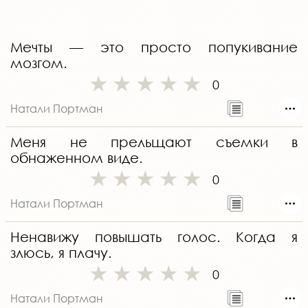
Мечты — это просто попукивание
мозгом.
0
Натали Портман
Меня не прельщают съемки в
обнаженном виде.
0
Натали Портман
Ненавижу повышать голос. Когда я
злюсь, я плачу.
0
Натали Портман