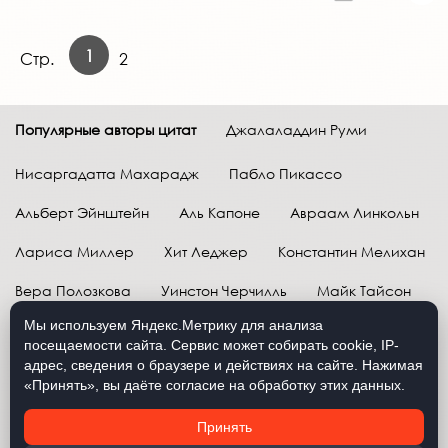
1
Стр.
2
Популярные авторы цитат
Джалаладдин Руми
Нисаргадатта Махарадж
Пабло Пикассо
Альберт Эйнштейн
Аль Капоне
Авраам Линкольн
Лариса Миллер
Хит Леджер
Константин Мелихан
Вера Полозкова
Уинстон Черчилль
Майк Тайсон
Мы используем Яндекс.Метрику для анализа
Марк Твен
Расул Гамзатов
Грег Плитт
посещаемости сайта. Сервис может собирать cookie, IP-
адрес, сведения о браузере и действиях на сайте. Нажимая
Далай-лама XIV
Уоррен Баффетт
«Принять», вы даёте согласие на обработку этих данных.
Давид Самойлов
Антон Чехов
Жан-Поль Сартр
Принять
Брюс Ли
Бенджамин Франклин
Лев Н. Толстой