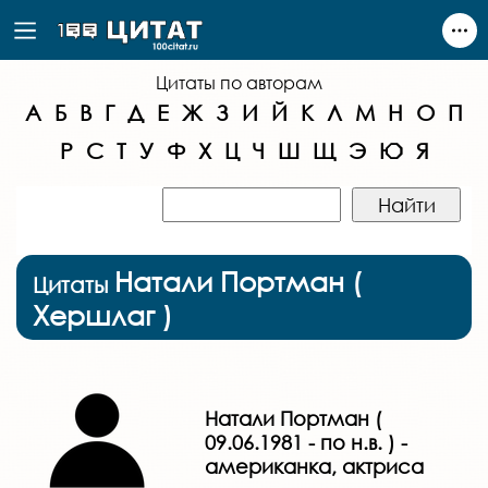
Цитаты по авторам
А
Б
В
Г
Д
Е
Ж
З
И
Й
К
Л
М
Н
О
П
Р
С
Т
У
Ф
Х
Ц
Ч
Ш
Щ
Э
Ю
Я
Натали Портман (
Цитаты
Хершлаг )
Натали Портман (
09.06.1981 - по н.в. ) -
американка, актриса