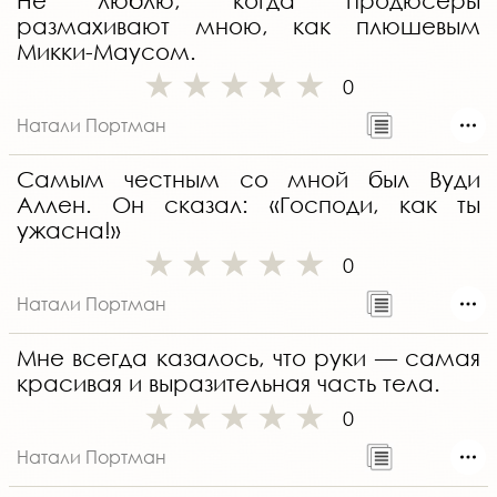
Не люблю, когда продюсеры
размахивают мною, как плюшевым
Микки-Маусом.
0
Натали Портман
Самым честным со мной был Вуди
Аллен. Он сказал: «Господи, как ты
ужасна!»
0
Натали Портман
Мне всегда казалось, что руки — самая
красивая и выразительная часть тела.
0
Натали Портман