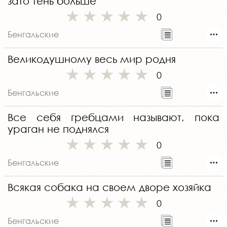
зато тень больше
0
Бенгальские
Великодушному весь мир родня
0
Бенгальские
Все себя гребцами называют, пока
ураган не поднялся
0
Бенгальские
Всякая собака на своем дворе хозяйка
0
Бенгальские