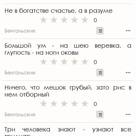
Не в богатстве счастье, а в разуме
0
Бенгальские
Большой ум - на шею веревка, а
глупость - на ноги оковы
0
Бенгальские
Ничего, что мешок грубый, зато рис в
нем отборный
0
Бенгальские
Три человека знают - узнают все