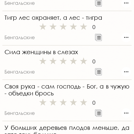
Бенгальские
Тигр лес охраняет, а лес - тигра
0
Бенгальские
Сила женщины в слезах
0
Бенгальские
Своя рука - сам господь - Бог, а в чужую
- объедки брось
0
Бенгальские
У больших деревьев плодов меньше, да