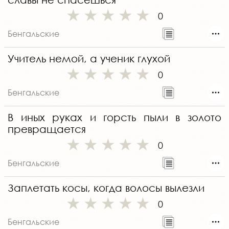
0
Бенгальские
Учитель немой, а ученик глухой
0
Бенгальские
В иных руках и горсть пыли в золото
превращается
0
Бенгальские
Заплетать косы, когда волосы вылезли
0
Бенгальские