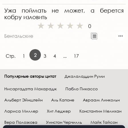
Ужа поймать не может, а берется
кобру изловить
0
Бенгальские
2
Стр.
1
3
4
...
17
Популярные авторы цитат
Джалаладдин Руми
Нисаргадатта Махарадж
Пабло Пикассо
Альберт Эйнштейн
Аль Капоне
Авраам Линкольн
Лариса Миллер
Хит Леджер
Константин Мелихан
Вера Полозкова
Уинстон Черчилль
Майк Тайсон