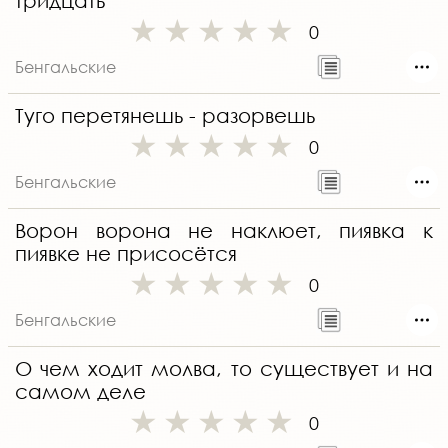
тридцать
0
Бенгальские
Туго перетянешь - разорвешь
0
Бенгальские
Ворон ворона не наклюет, пиявка к
пиявке не присосётся
0
Бенгальские
О чем ходит молва, то существует и на
самом деле
0