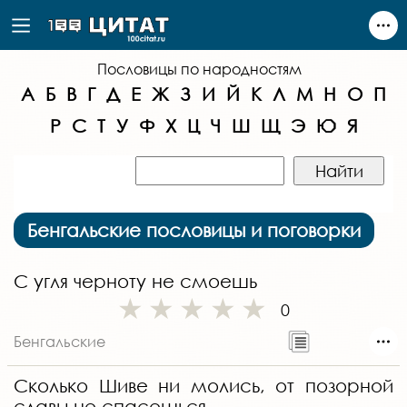
Пословицы по народностям
А
Б
В
Г
Д
Е
Ж
З
И
Й
К
Л
М
Н
О
П
Р
С
Т
У
Ф
Х
Ц
Ч
Ш
Щ
Э
Ю
Я
Бенгальские пословицы и поговорки
С угля черноту не смоешь
0
Бенгальские
Сколько Шиве ни молись, от позорной
славы не спасешься