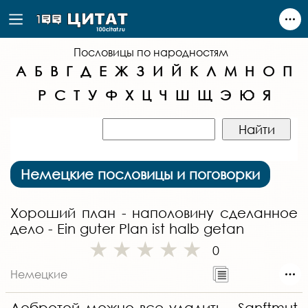
Пословицы по народностям
А
Б
В
Г
Д
Е
Ж
З
И
Й
К
Л
М
Н
О
П
Р
С
Т
У
Ф
Х
Ц
Ч
Ш
Щ
Э
Ю
Я
Немецкие пословицы и поговорки
Хороший план - наполовину сделанное
дело - Ein guter Plan ist halb getan
0
Немецкие
Добротой можно все уладить - Sanftmut