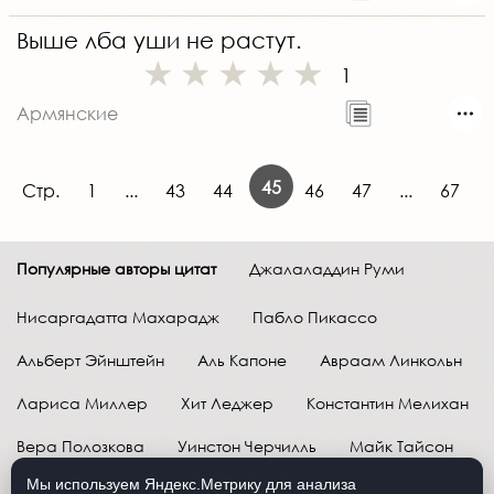
Выше лба уши не растут.
1
Армянские
45
Стр.
1
...
43
44
46
47
...
67
Популярные авторы цитат
Джалаладдин Руми
Нисаргадатта Махарадж
Пабло Пикассо
Альберт Эйнштейн
Аль Капоне
Авраам Линкольн
Лариса Миллер
Хит Леджер
Константин Мелихан
Вера Полозкова
Уинстон Черчилль
Майк Тайсон
Мы используем Яндекс.Метрику для анализа
Марк Твен
Расул Гамзатов
Грег Плитт