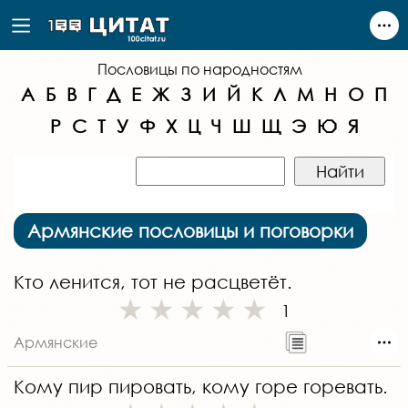
Пословицы по народностям
А
Б
В
Г
Д
Е
Ж
З
И
Й
К
Л
М
Н
О
П
Р
С
Т
У
Ф
Х
Ц
Ч
Ш
Щ
Э
Ю
Я
Армянские пословицы и поговорки
Кто ленится, тот не расцветёт.
1
Армянские
Кому пир пировать, кому горе горевать.