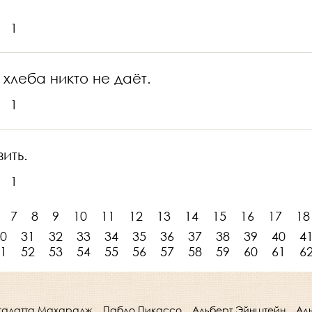
1
 хлеба никто не даёт.
1
ить.
1
7
8
9
10
11
12
13
14
15
16
17
18
0
31
32
33
34
35
36
37
38
39
40
4
1
52
53
54
55
56
57
58
59
60
61
6
гадатта Махарадж
Пабло Пикассо
Альберт Эйнштейн
Ал