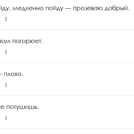
йду, медленно пойду — прозеваю добрый.
1
ином погорюет.
1
 плохо.
1
не потушишь.
1