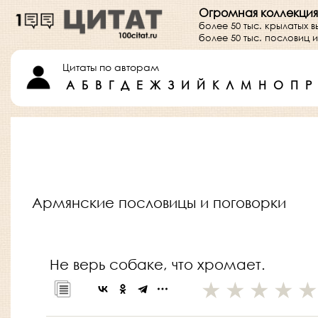
Огромная коллекция
более 50 тыс. крылатых 
более 50 тыс. пословиц
Цитаты по авторам
А
Б
В
Г
Д
Е
Ж
З
И
Й
К
Л
М
Н
О
П
Р
Армянские пословицы и поговорки
Не верь собаке, что хромает.