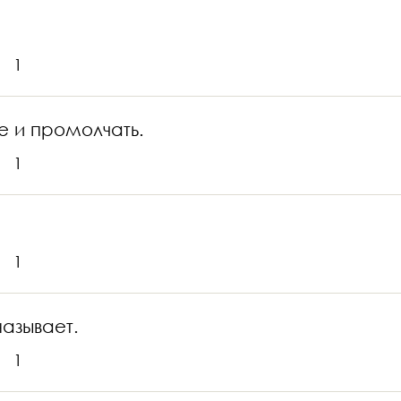
1
де и промолчать.
1
1
азывает.
1