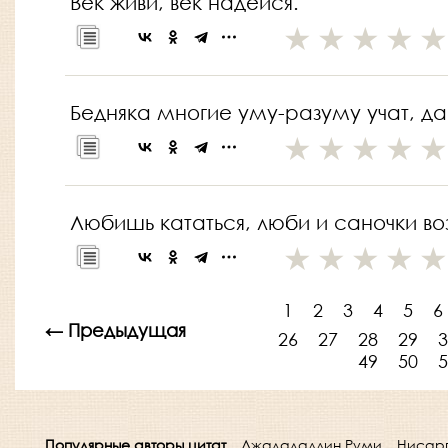
Век живи, век надейся.
Бедняка многие уму-разуму учат, да
Любишь кататься, люби и саночки воз
1
2
3
4
5
6
← Предыдущая
26
27
28
29
3
49
50
5
Популярные авторы цитат
Джалаладдин Руми
Нисар