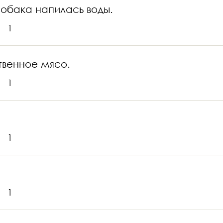
 собака напилась воды.
1
твенное мясо.
1
1
1