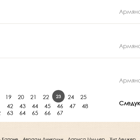
Армян
Армян
Армян
23
19
20
21
22
24
25
Следу
1
42
43
44
45
46
47
48
2
63
64
65
66
67
ь Капоне
Авраам Линкольн
Лариса Миллер
Хит Леджер