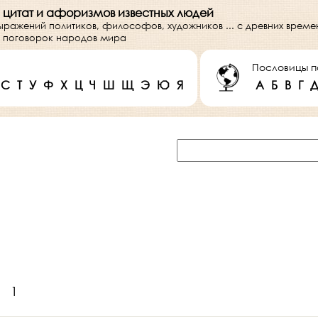
 цитат и афоризмов известных людей
выражений политиков, философов, художников ... с древних врем
 и поговорок народов мира
Пословицы п
С
Т
У
Ф
Х
Ц
Ч
Ш
Щ
Э
Ю
Я
А
Б
В
Г
1