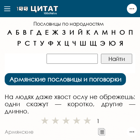
Пословицы по народностям
А
Б
В
Г
Д
Е
Ж
З
И
Й
К
Л
М
Н
О
П
Р
С
Т
У
Ф
Х
Ц
Ч
Ш
Щ
Э
Ю
Я
Армянские пословицы и поговорки
На людях даже хвост ослу не обрежешь:
одни скажут — коротко, другие —
длинно.
1
Армянские