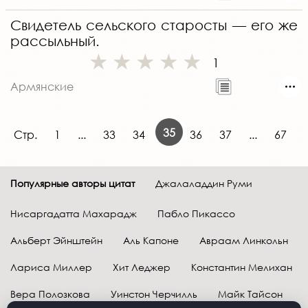
Свидетель сельского старосты — его же
рассыльный.
1
Армянские
35
Стр.
1
...
33
34
36
37
...
67
Популярные авторы цитат
Джалаладдин Руми
Нисаргадатта Махарадж
Пабло Пикассо
Альберт Эйнштейн
Аль Капоне
Авраам Линкольн
Лариса Миллер
Хит Леджер
Константин Мелихан
Вера Полозкова
Уинстон Черчилль
Майк Тайсон