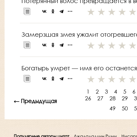
Потерянный волос превращается в в
Замерзшая змея ужалит отогревшег
Богатырь умрет — имя его останется
1
2
3
4
5
6
26
27
28
29
3
← Предыдущая
49
50
5
Популярные авторы цитат
Джалаладдин Руми
Нисар