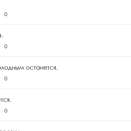
0
а.
0
голодным останется.
0
тся.
0