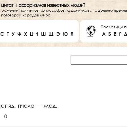
 цитат и афоризмов известных людей
выражений политиков, философов, художников ... с древних врем
 и поговорок народов мира
Пословицы п
С
Т
У
Ф
Х
Ц
Ч
Ш
Щ
Э
Ю
Я
А
Б
В
Г
ает яд, пчела — мед.
0