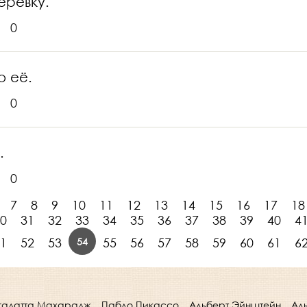
еревку.
0
о её.
0
.
0
7
8
9
10
11
12
13
14
15
16
17
18
0
31
32
33
34
35
36
37
38
39
40
4
54
1
52
53
55
56
57
58
59
60
61
6
гадатта Махарадж
Пабло Пикассо
Альберт Эйнштейн
Ал