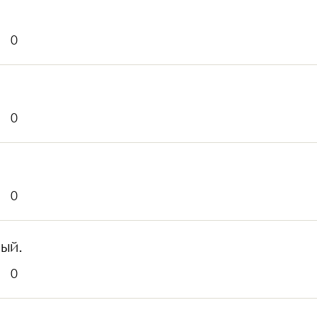
0
0
0
ый.
0