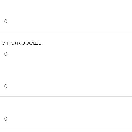
0
не прикроешь.
0
0
0