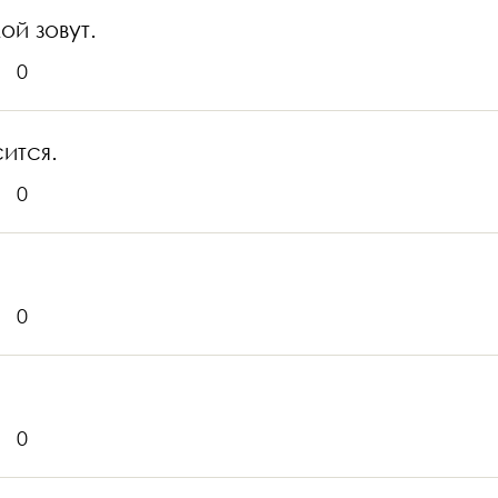
ой зовут.
0
ится.
0
0
0