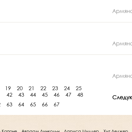
Армян
Армян
Армян
19
20
21
22
23
24
25
1
42
43
44
45
46
47
48
Следу
2
63
64
65
66
67
ь Капоне
Авраам Линкольн
Лариса Миллер
Хит Леджер