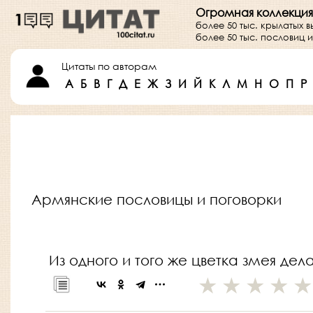
Огромная коллекция
более 50 тыс. крылатых 
более 50 тыс. пословиц
Цитаты по авторам
А
Б
В
Г
Д
Е
Ж
З
И
Й
К
Л
М
Н
О
П
Р
Армянские пословицы и поговорки
Из одного и того же цветка змея дел