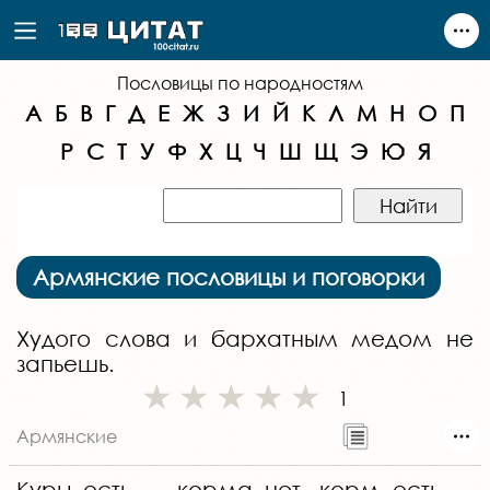
Пословицы по народностям
А
Б
В
Г
Д
Е
Ж
З
И
Й
К
Л
М
Н
О
П
Р
С
Т
У
Ф
Х
Ц
Ч
Ш
Щ
Э
Ю
Я
Армянские пословицы и поговорки
Худого слова и бархатным медом не
запьешь.
1
Армянские
Куры есть — корма нет, корм есть —