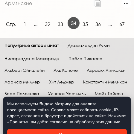
Армянские
34
Стр.
1
...
32
33
35
36
...
67
Популярные авторы цитат
Джалаладдин Руми
Нисаргадатта Махарадж
Пабло Пикассо
Альберт Эйнштейн
Аль Капоне
Авраам Линкольн
Лариса Миллер
Хит Леджер
Константин Мелихан
Вера Полозкова
Уинстон Черчилль
Майк Тайсон
Мы используем Яндекс.Метрику для анализа
Марк Твен
Расул Гамзатов
Грег Плитт
посещаемости сайта. Сервис может собирать cookie, IP-
адрес, сведения о браузере и действиях на сайте. Нажимая
Далай-лама XIV
Уоррен Баффетт
«Принять», вы даёте согласие на обработку этих данных.
Давид Самойлов
Антон Чехов
Жан-Поль Сартр