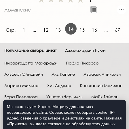
Армянские
14
Стр.
1
...
12
13
15
16
...
67
Популярные авторы цитат
Джалаладдин Руми
Нисаргадатта Махарадж
Пабло Пикассо
Альберт Эйнштейн
Аль Капоне
Авраам Линкольн
Лариса Миллер
Хит Леджер
Константин Мелихан
Вера Полозкова
Уинстон Черчилль
Майк Тайсон
Мы используем Яндекс.Метрику для анализа
Марк Твен
Расул Гамзатов
Грег Плитт
посещаемости сайта. Сервис может собирать cookie, IP-
адрес, сведения о браузере и действиях на сайте. Нажимая
Далай-лама XIV
Уоррен Баффетт
«Принять», вы даёте согласие на обработку этих данных.