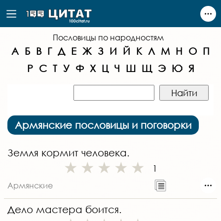
Пословицы по народностям
А
Б
В
Г
Д
Е
Ж
З
И
Й
К
Л
М
Н
О
П
Р
С
Т
У
Ф
Х
Ц
Ч
Ш
Щ
Э
Ю
Я
Армянские пословицы и поговорки
Земля кормит человека.
1
Армянские
Дело мастера боится.