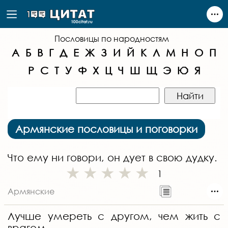
Пословицы по народностям
А
Б
В
Г
Д
Е
Ж
З
И
Й
К
Л
М
Н
О
П
Р
С
Т
У
Ф
Х
Ц
Ч
Ш
Щ
Э
Ю
Я
Армянские пословицы и поговорки
Что ему ни говори, он дует в свою дудку.
1
Армянские
Лучше умереть с другом, чем жить с
врагом.