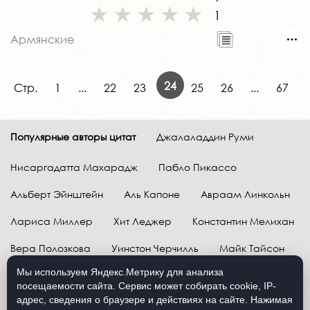
1
Армянские
24
Стр.
1
...
22
23
25
26
...
67
Популярные авторы цитат
Джалаладдин Руми
Нисаргадатта Махарадж
Пабло Пикассо
Альберт Эйнштейн
Аль Капоне
Авраам Линкольн
Лариса Миллер
Хит Леджер
Константин Мелихан
Вера Полозкова
Уинстон Черчилль
Майк Тайсон
Мы используем Яндекс.Метрику для анализа
Марк Твен
Расул Гамзатов
Грег Плитт
посещаемости сайта. Сервис может собирать cookie, IP-
адрес, сведения о браузере и действиях на сайте. Нажимая
Далай-лама XIV
Уоррен Баффетт