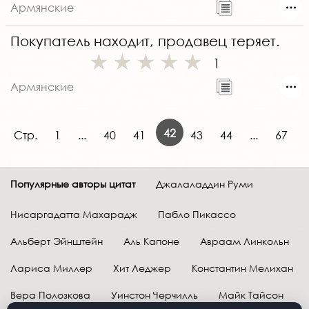
Армянские
Покупатель находит, продавец теряет.
1
Армянские
42
Стр.
1
...
40
41
43
44
...
67
Популярные авторы цитат
Джалаладдин Руми
Нисаргадатта Махарадж
Пабло Пикассо
Альберт Эйнштейн
Аль Капоне
Авраам Линкольн
Лариса Миллер
Хит Леджер
Константин Мелихан
Вера Полозкова
Уинстон Черчилль
Майк Тайсон