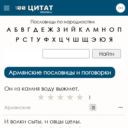
Пословицы по народностям
А
Б
В
Г
Д
Е
Ж
З
И
Й
К
Л
М
Н
О
П
Р
С
Т
У
Ф
Х
Ц
Ч
Ш
Щ
Э
Ю
Я
Армянские пословицы и поговорки
Он из камня воду выжмет.
1
Армянские
И волки сыты, и овцы целы.