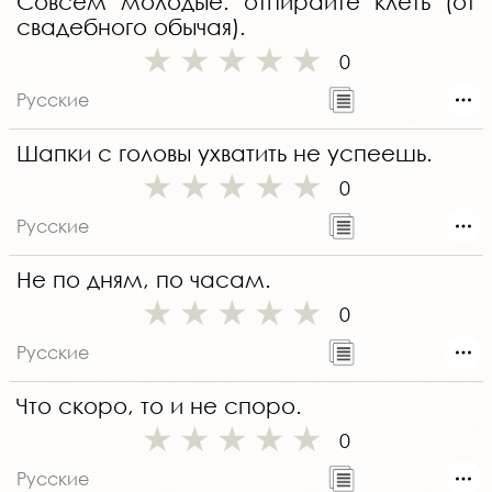
Совсем молодые: отпирайте клеть (от
свадебного обычая).
0
Русские
Шапки с головы ухватить не успеешь.
0
Русские
Не по дням, по часам.
0
Русские
Что скоро, то и не споро.
0
Русские