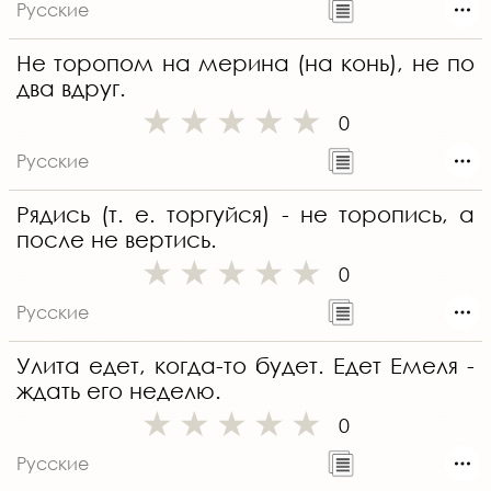
Русские
Не торопом на мерина (на конь), не по
два вдруг.
0
Русские
Рядись (т. е. торгуйся) - не торопись, а
после не вертись.
0
Русские
Улита едет, когда-то будет. Едет Емеля -
ждать его неделю.
0
Русские