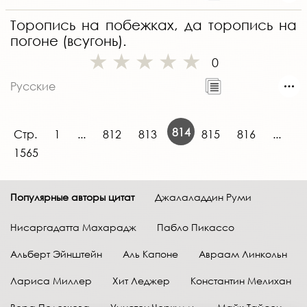
Торопись на побежках, да торопись на
погоне (всугонь).
0
Русские
814
Стр.
1
...
812
813
815
816
...
1565
Популярные авторы цитат
Джалаладдин Руми
Нисаргадатта Махарадж
Пабло Пикассо
Альберт Эйнштейн
Аль Капоне
Авраам Линкольн
Лариса Миллер
Хит Леджер
Константин Мелихан