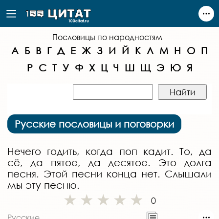
Пословицы по народностям
А
Б
В
Г
Д
Е
Ж
З
И
Й
К
Л
М
Н
О
П
Р
С
Т
У
Ф
Х
Ц
Ч
Ш
Щ
Э
Ю
Я
Русские пословицы и поговорки
Нечего годить, когда поп кадит. То, да
сё, да пятое, да десятое. Это долга
песня. Этой песни конца нет. Слышали
мы эту песню.
0
Русские