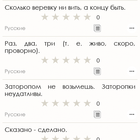
Сколько веревку ни вить, а концу быть.
0
Русские
Раз, два, три (т. е. живо, скоро,
проворно).
0
Русские
Заторопом не возьмешь. Заторопки
неудатливы.
0
Русские
Сказано - сделано.
0