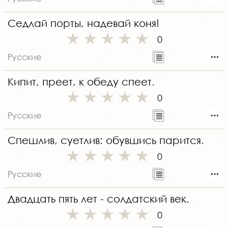
Седлай порты, надевай коня!
0
Русские
Кипит, преет, к обеду спеет.
0
Русские
Спешлив, суетлив: обувшись парится.
0
Русские
Двадцать пять лет - солдатский век.
0