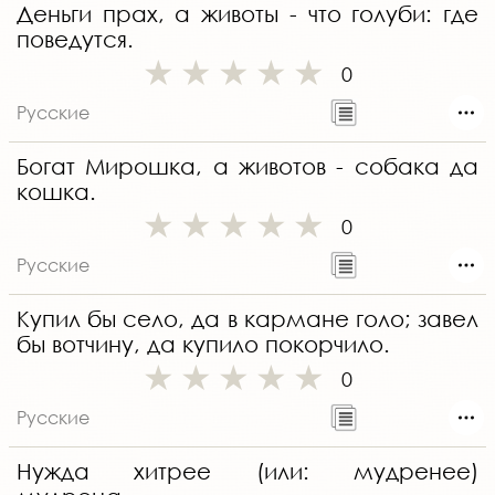
Деньги прах, а животы - что голуби: где
поведутся.
0
Русские
Богат Мирошка, а животов - собака да
кошка.
0
Русские
Купил бы село, да в кармане голо; завел
бы вотчину, да купило покорчило.
0
Русские
Нужда хитрее (или: мудренее)