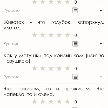
0
Русские
Животок - что голубок: вспорхнул,
улетел.
0
Русские
Как у матушки под крылышком (или: за
пазушкою).
0
Русские
Что наживем, то и проживем. Что
напекла, то и съела.
0