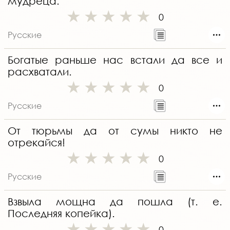
мудреца.
0
Русские
Богатые раньше нас встали да все и
расхватали.
0
Русские
От тюрьмы да от сумы никто не
отрекайся!
0
Русские
Взвыла мощна да пошла (т. е.
Последняя копейка).
0