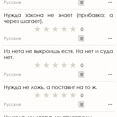
Русские
Нужда закона не знает (прибавка: а
через шагает).
0
Русские
Из нета не выкроишь естя. На нет и суда
нет.
0
Русские
Нужда не ложь, а поставит на то ж.
0
Русские