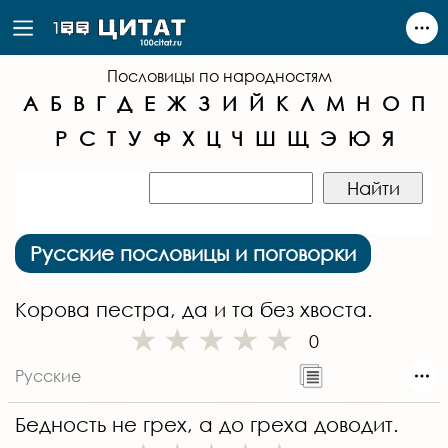
Пословицы по народностям
А
Б
В
Г
Д
Е
Ж
З
И
Й
К
Л
М
Н
О
П
Р
С
Т
У
Ф
Х
Ц
Ч
Ш
Щ
Э
Ю
Я
Русские пословицы и поговорки
Корова пестра, да и та без хвоста.
0
Русские
Бедность не грех, а до греха доводит.