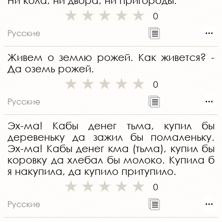
Ни кола, ни двора, ни пригороды.
0
Русские
Живем о землю рожей. Как живется? -
Да оземь рожей.
0
Русские
Эх-ма! Кабы денег тьма, купил бы
деревеньку да зажил бы помаленьку.
Эх-ма! Кабы денег кма (тьма), купил бы
коровку да хлебал бы молоко. Купила б
я накупила, да купило притупило.
0
Русские