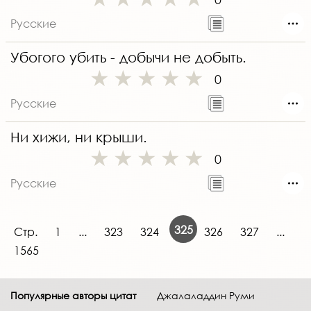
Русские
Убогого убить - добычи не добыть.
0
Русские
Ни хижи, ни крыши.
0
Русские
325
Стр.
1
...
323
324
326
327
...
1565
Популярные авторы цитат
Джалаладдин Руми