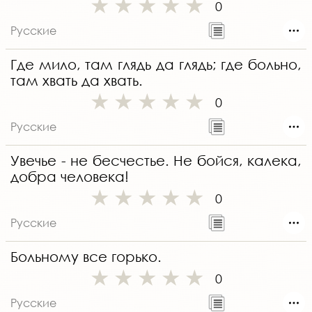
0
Русские
Где мило, там глядь да глядь; где больно,
там хвать да хвать.
0
Русские
Увечье - не бесчестье. Не бойся, калека,
добра человека!
0
Русские
Больному все горько.
0
Русские