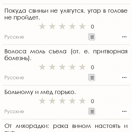
Покуда свиньи не улягутся, угар в голове
не пройдет.
0
Русские
Волоса моль съела (от. е. притворная
болезнь).
0
Русские
Больному и мед горько.
0
Русские
От лихорадки: рака вином настоять и