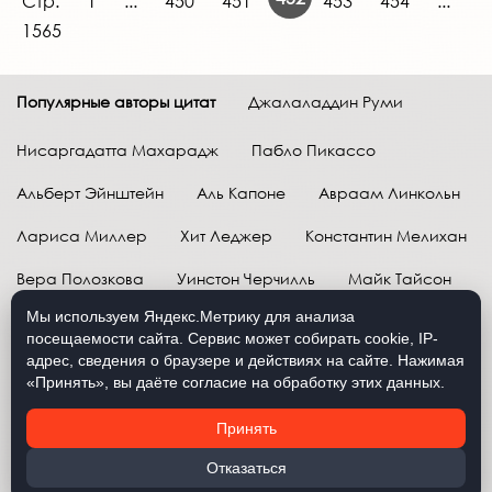
Стр.
1
...
450
451
453
454
...
1565
Популярные авторы цитат
Джалаладдин Руми
Нисаргадатта Махарадж
Пабло Пикассо
Альберт Эйнштейн
Аль Капоне
Авраам Линкольн
Лариса Миллер
Хит Леджер
Константин Мелихан
Вера Полозкова
Уинстон Черчилль
Майк Тайсон
Мы используем Яндекс.Метрику для анализа
Марк Твен
Расул Гамзатов
Грег Плитт
посещаемости сайта. Сервис может собирать cookie, IP-
адрес, сведения о браузере и действиях на сайте. Нажимая
Далай-лама XIV
Уоррен Баффетт
«Принять», вы даёте согласие на обработку этих данных.
Давид Самойлов
Антон Чехов
Жан-Поль Сартр
Принять
Брюс Ли
Бенджамин Франклин
Лев Н. Толстой
Отказаться