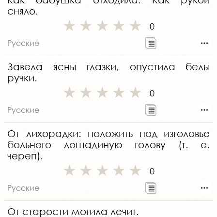
сняло.
0
Русские
Завела ясны глазки, опустила белы
ручки.
0
Русские
От лихорадки: положить под изголовье
больного лошадиную голову (т. е.
череп).
0
Русские
От старости могила лечит.