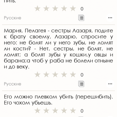
пить.
0
Русские
Мария, Пелагея - сестры Лазаря, подите
к брату своему, Лазарю, спросите у
него: не болят ли у него зубы, не ломят
ли кости? - Нет, сестры, не болят, не
ломят; а болят зубы у кошки,у овцы и
барана;а чтоб у раба не болели отныне
и до веку.
0
Русские
Его можно плевком убить (перешибить).
Его чохом убьешь.
0