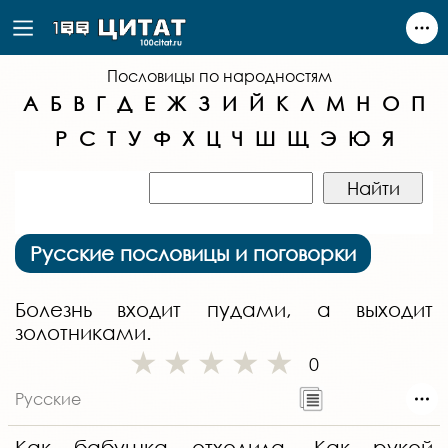
Пословицы по народностям
А
Б
В
Г
Д
Е
Ж
З
И
Й
К
Л
М
Н
О
П
Р
С
Т
У
Ф
Х
Ц
Ч
Ш
Щ
Э
Ю
Я
Русские пословицы и поговорки
Болезнь входит пудами, а выходит
золотниками.
0
Русские
Как бабушка отходила. Как рукой