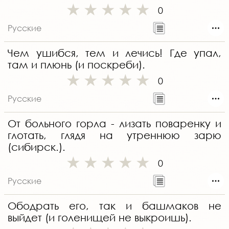
0
Русские
Чем ушибся, тем и лечись! Где упал,
там и плюнь (и поскреби).
0
Русские
От больного горла - лизать поваренку и
глотать, глядя на утреннюю зарю
(сибирск.).
0
Русские
Ободрать его, так и башмаков не
выйдет (и голенищей не выкроишь).