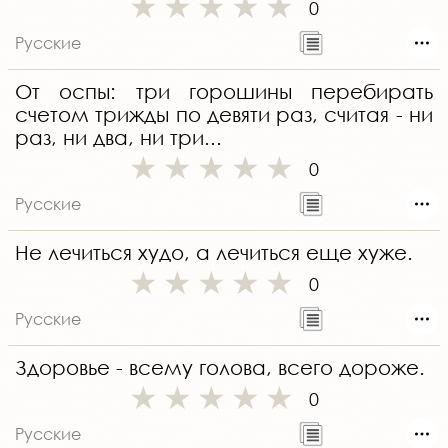
0
Русские
От оспы: три горошины перебирать
счетом трижды по девяти раз, считая - ни
раз, ни два, ни три...
0
Русские
Не лечиться худо, а лечиться еще хуже.
0
Русские
Здоровье - всему голова, всего дороже.
0
Русские