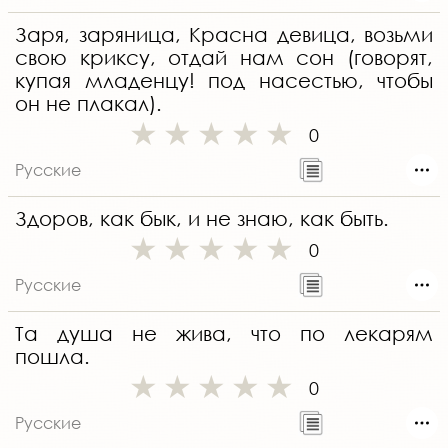
Заря, заряница, Красна девица, возьми
свою криксу, отдай нам сон (говорят,
купая младенцу! под насестью, чтобы
он не плакал).
0
Русские
Здоров, как бык, и не знаю, как быть.
0
Русские
Та душа не жива, что по лекарям
пошла.
0
Русские