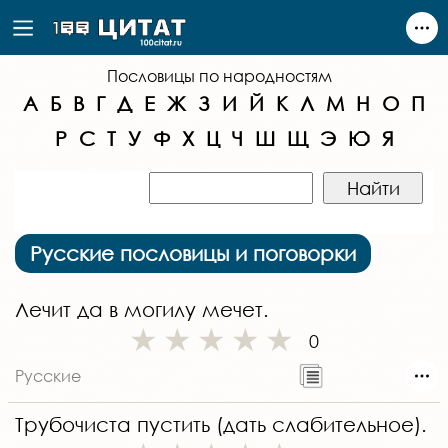
Пословицы по народностям
А
Б
В
Г
Д
Е
Ж
З
И
Й
К
Л
М
Н
О
П
Р
С
Т
У
Ф
Х
Ц
Ч
Ш
Щ
Э
Ю
Я
Русские пословицы и поговорки
Лечит да в могилу мечет.
0
Русские
Трубочиста пустить (дать слабительное).