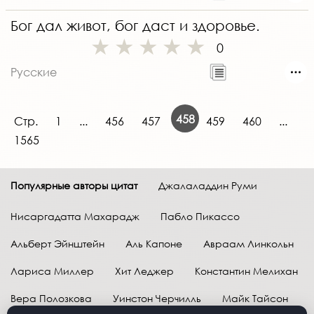
Бог дал живот, бог даст и здоровье.
0
Русские
458
Стр.
1
...
456
457
459
460
...
1565
Популярные авторы цитат
Джалаладдин Руми
Нисаргадатта Махарадж
Пабло Пикассо
Альберт Эйнштейн
Аль Капоне
Авраам Линкольн
Лариса Миллер
Хит Леджер
Константин Мелихан
Вера Полозкова
Уинстон Черчилль
Майк Тайсон