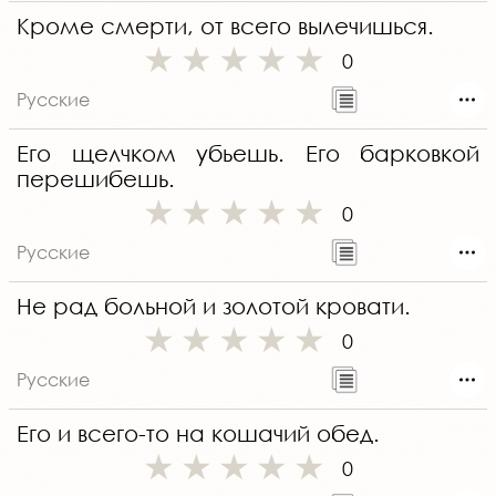
Кроме смерти, от всего вылечишься.
0
Русские
Его щелчком убьешь. Его барковкой
перешибешь.
0
Русские
Не рад больной и золотой кровати.
0
Русские
Его и всего-то на кошачий обед.
0