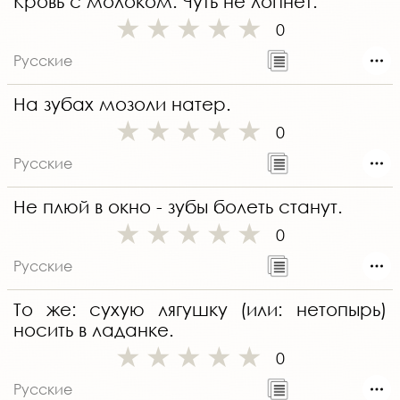
Кровь с молоком. Чуть не лопнет.
0
Русские
На зубах мозоли натер.
0
Русские
Не плюй в окно - зубы болеть станут.
0
Русские
То же: сухую лягушку (или: нетопырь)
носить в ладанке.
0
Русские