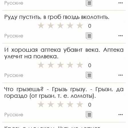
Русские
Руду пустить, в гроб гвоздь вколотить.
0
Русские
И хорошая аптека убавит века. Аптека
улечит на полвека.
0
Русские
Что грызешь? - Грызь грызу. - Грызи, да
гораздо (от грызи, т. е. ломоты).
0
Русские