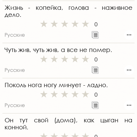
Жизнь - копейка, голова - наживное
дело.
0
Русские
Чуть жив, чуть жив, а все не помер.
0
Русские
Поколь нога ногу минует - ладно.
0
Русские
Он тут свой (дома), как цыган на
конной.
0