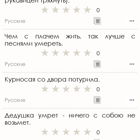
рукавицей тряхнуть).
0
Русские
Чем с плачем жить, так лучше с
песнями умереть.
0
Русские
Курносая со двора потурила.
0
Русские
Дедушка умрет - ничего с собою не
возьмет.
0