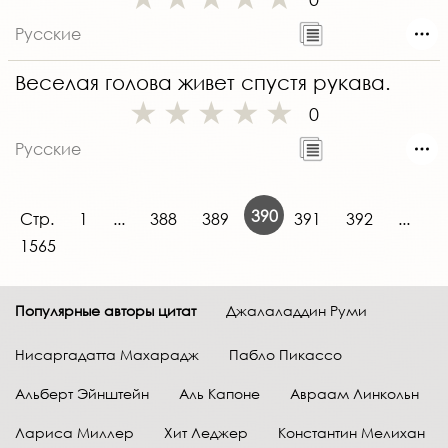
Русские
Веселая голова живет спустя рукава.
0
Русские
390
Стр.
1
...
388
389
391
392
...
1565
Популярные авторы цитат
Джалаладдин Руми
Нисаргадатта Махарадж
Пабло Пикассо
Альберт Эйнштейн
Аль Капоне
Авраам Линкольн
Лариса Миллер
Хит Леджер
Константин Мелихан