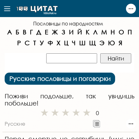
Пословицы по народностям
А
Б
В
Г
Д
Е
Ж
З
И
Й
К
Л
М
Н
О
П
Р
С
Т
У
Ф
Х
Ц
Ч
Ш
Щ
Э
Ю
Я
Русские пословицы и поговорки
Поживи подольше, так увидишь
побольше!
0
Русские
Перед смертью не согрубишь (или: не