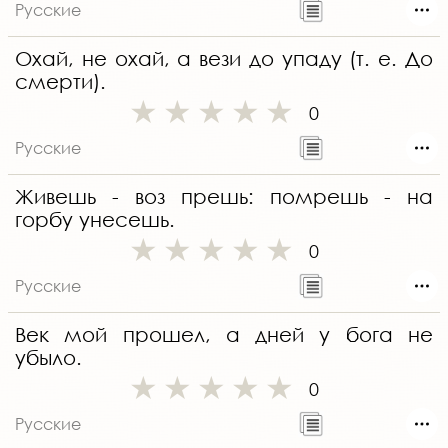
Русские
Охай, не охай, а вези до упаду (т. е. До
смерти).
0
Русские
Живешь - воз прешь: помрешь - на
горбу унесешь.
0
Русские
Век мой прошел, а дней у бога не
убыло.
0
Русские