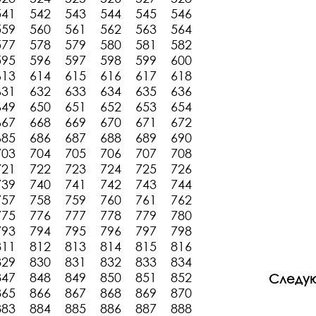
541
542
543
544
545
546
559
560
561
562
563
564
577
578
579
580
581
582
595
596
597
598
599
600
613
614
615
616
617
618
631
632
633
634
635
636
649
650
651
652
653
654
667
668
669
670
671
672
685
686
687
688
689
690
703
704
705
706
707
708
721
722
723
724
725
726
739
740
741
742
743
744
757
758
759
760
761
762
775
776
777
778
779
780
793
794
795
796
797
798
811
812
813
814
815
816
829
830
831
832
833
834
847
848
849
850
851
852
Следу
865
866
867
868
869
870
883
884
885
886
887
888