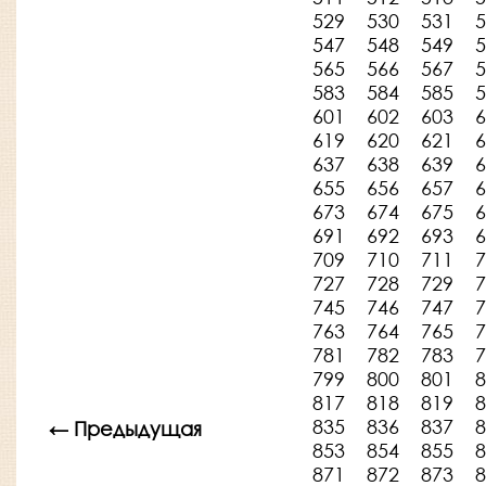
529
530
531
5
547
548
549
5
565
566
567
5
583
584
585
5
601
602
603
6
619
620
621
6
637
638
639
6
655
656
657
6
673
674
675
6
691
692
693
6
709
710
711
7
727
728
729
7
745
746
747
7
763
764
765
7
781
782
783
7
799
800
801
8
817
818
819
8
835
836
837
8
← Предыдущая
853
854
855
8
871
872
873
8