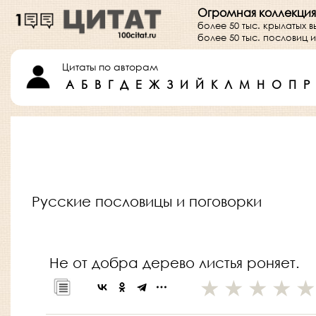
Огромная коллекция
более 50 тыс. крылатых 
более 50 тыс. пословиц
Цитаты по авторам
А
Б
В
Г
Д
Е
Ж
З
И
Й
К
Л
М
Н
О
П
Р
Русские пословицы и поговорки
Не от добра дерево листья роняет.