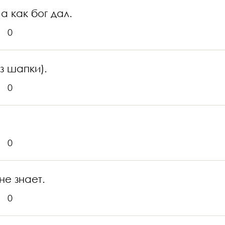
 а как бог дал.
0
ез шапки).
0
0
не знает.
0