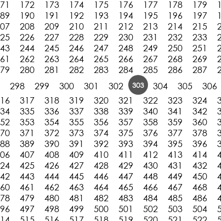
71
172
173
174
175
176
177
178
179
89
190
191
192
193
194
195
196
197
07
208
209
210
211
212
213
214
215
25
226
227
228
229
230
231
232
233
43
244
245
246
247
248
249
250
251
61
262
263
264
265
266
267
268
269
79
280
281
282
283
284
285
286
287
303
298
299
300
301
302
304
305
306
16
317
318
319
320
321
322
323
324
34
335
336
337
338
339
340
341
342
52
353
354
355
356
357
358
359
360
70
371
372
373
374
375
376
377
378
88
389
390
391
392
393
394
395
396
06
407
408
409
410
411
412
413
414
24
425
426
427
428
429
430
431
432
42
443
444
445
446
447
448
449
450
60
461
462
463
464
465
466
467
468
78
479
480
481
482
483
484
485
486
96
497
498
499
500
501
502
503
504
14
515
516
517
518
519
520
521
522