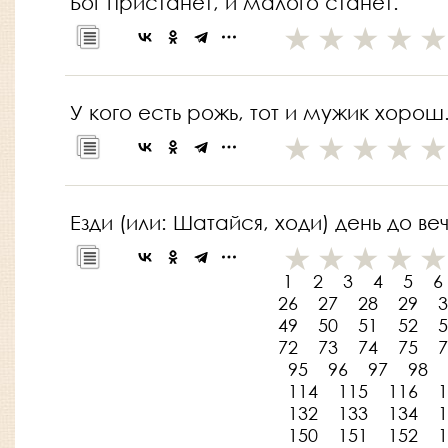
Бог пристанет, и малого станет.
У кого есть рожь, тот и мужик хорош
Езди (или: Шатайся, ходи) день до ве
1
2
3
4
5
6
26
27
28
29
3
49
50
51
52
5
72
73
74
75
7
95
96
97
98
114
115
116
1
132
133
134
1
150
151
152
1