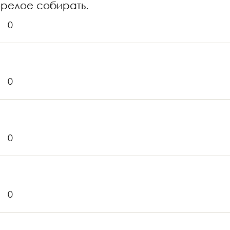
орелое собирать.
0
0
0
0