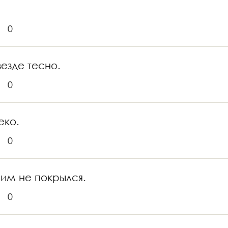
0
езде тесно.
0
еко.
0
 им не покрылся.
0