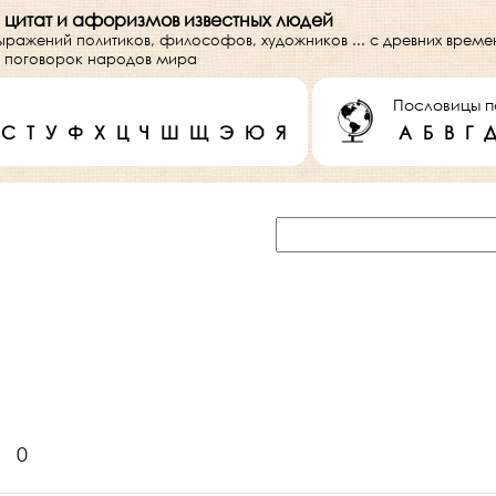
 цитат и афоризмов известных людей
выражений политиков, философов, художников ... с древних врем
 и поговорок народов мира
Пословицы п
С
Т
У
Ф
Х
Ц
Ч
Ш
Щ
Э
Ю
Я
А
Б
В
Г
0