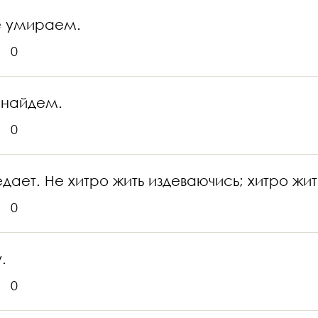
е умираем.
0
) найдем.
0
едает. Не хитро жить издеваючись; хитро жи
0
.
0