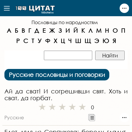
Пословицы по народностям
А
Б
В
Г
Д
Е
Ж
З
И
Й
К
Л
М
Н
О
П
Р
С
Т
У
Ф
Х
Ц
Ч
Ш
Щ
Э
Ю
Я
Русские пословицы и поговорки
Ай да сват! И согрешивши свят. Хоть и
сват, да горбат.
0
Русские
Едет дядя из Серпухова: бороду гладит,