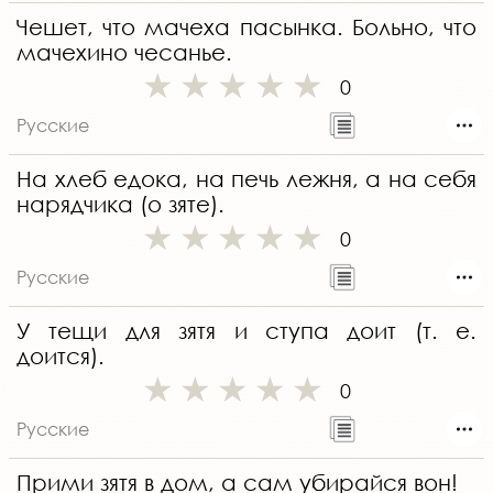
Чешет, что мачеха пасынка. Больно, что
мачехино чесанье.
0
Русские
На хлеб едока, на печь лежня, а на себя
нарядчика (о зяте).
0
Русские
У тещи для зятя и ступа доит (т. е.
доится).
0
Русские
Прими зятя в дом, а сам убирайся вон!