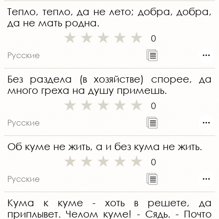
Тепло, тепло, да не лето; добра, добра,
да не мать родна.
0
Русские
Без раздела (в хозяйстве) спорее, да
много греха на душу примешь.
0
Русские
Об куме не жить, а и без кума не жить.
0
Русские
Кума к куме - хоть в решете, да
приплывет. Челом куме! - Сядь. - Почто