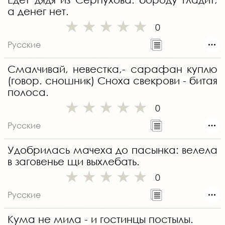
а денег нет.
0
Русские
Смалчивай, невестка,- сарафан куплю
(говор. сношник) Сноха свекрови - битая
полоса.
0
Русские
Удобрилась мачеха до пасынка: велела
в заговенье щи выхлебать.
0
Русские
Кума не мила - и гостинцы постылы.