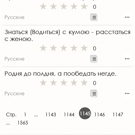
0
Русские
Знаться (Водиться) с кумою - расстаться
с женою.
0
Русские
Родня до полдня, а пообедать негде.
0
Русские
1145
Стр.
1
...
1143
1144
1146
1147
...
1565