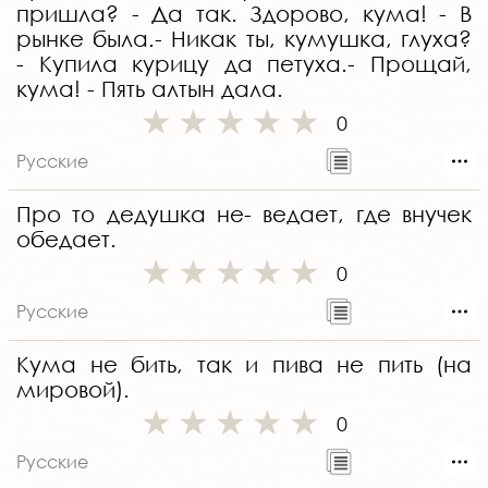
пришла? - Да так. Здорово, кума! - В
рынке была.- Никак ты, кумушка, глуха?
- Купила курицу да петуха.- Прощай,
кума! - Пять алтын дала.
0
Русские
Про то дедушка не- ведает, где внучек
обедает.
0
Русские
Кума не бить, так и пива не пить (на
мировой).
0
Русские