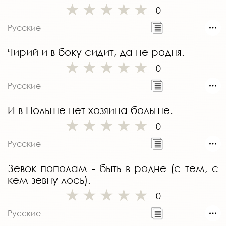
0
Русские
Чирий и в боку сидит, да не родня.
0
Русские
И в Польше нет хозяина больше.
0
Русские
Зевок пополам - быть в родне (с тем, с
кем зевну лось).
0
Русские