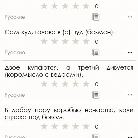
0
Русские
Сам худ, голова в (с) пуд (безмен).
0
Русские
Двое купаются, а третий дивуется
(коромысло с ведрами).
0
Русские
В добру пору воробью ненастье, коли
стреха под боком.
0
Русские