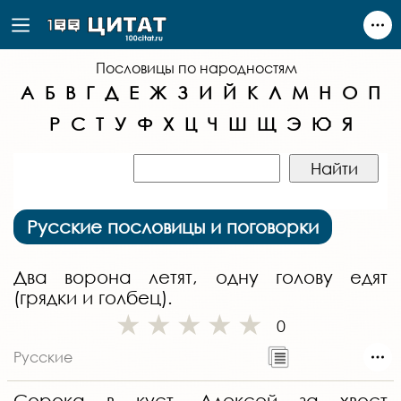
Пословицы по народностям
А
Б
В
Г
Д
Е
Ж
З
И
Й
К
Л
М
Н
О
П
Р
С
Т
У
Ф
Х
Ц
Ч
Ш
Щ
Э
Ю
Я
Русские пословицы и поговорки
Два ворона летят, одну голову едят
(грядки и голбец).
0
Русские
Сорока в куст, Алексей за хвост