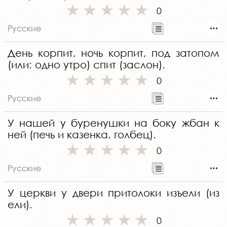
0
Русские
День корпит, ночь корпит, под затопом
(или: одно утро) спит (заслон).
0
Русские
У нашей у буренушки на боку жбан к
ней (печь и казенка, голбец).
0
Русские
У церкви у двери притолоки изъели (из
ели).
0