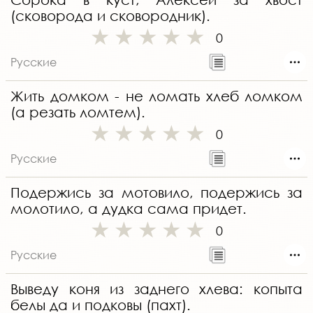
(сковорода и сковородник).
0
Русские
Жить домком - не ломать хлеб ломком
(а резать ломтем).
0
Русские
Подержись за мотовило, подержись за
молотило, а дудка сама придет.
0
Русские
Выведу коня из заднего хлева: копыта
белы да и подковы (пахт).