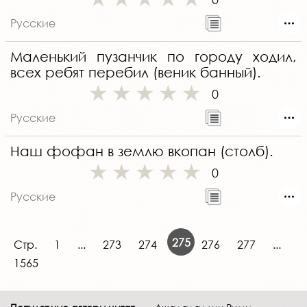
Русские
Маленький пузанчик по городу ходил,
всех ребят перебил (веник банный).
0
Русские
Наш фофан в землю вкопан (столб).
0
Русские
275
Стр.
1
...
273
274
276
277
...
1565