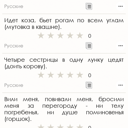
Русские
Идет коза, бьет рогам по всем углам
(мутовка в квашне).
0
Русские
Четыре сестрицы в одну лунку цедят
(доить корову).
0
Русские
Вили меня, повивали меня, бросили
меня за перегороду - ни телу
погребенья, ни душе поминовенья
(горшок).
0