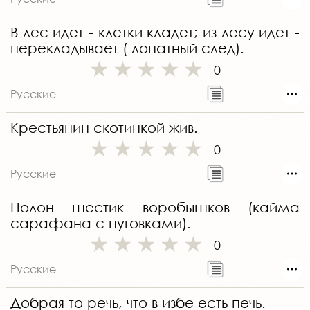
В лес идет - клетки кладет; из лесу идет -
перекладывает ( лопатный след).
0
Русские
Крестьянин скотинкой жив.
0
Русские
Полон шестик воробышков (кайма
сарафана с пуговками).
0
Русские
Добрая то речь, что в избе есть печь.