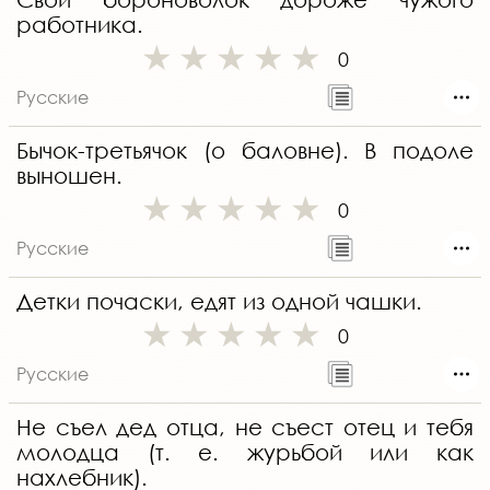
работника.
0
Русские
Бычок-третьячок (о баловне). В подоле
выношен.
0
Русские
Детки почаски, едят из одной чашки.
0
Русские
Не съел дед отца, не съест отец и тебя
молодца (т. е. журьбой или как
нахлебник).