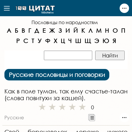
Пословицы по народностям
А
Б
В
Г
Д
Е
Ж
З
И
Й
К
Л
М
Н
О
П
Р
С
Т
У
Ф
Х
Ц
Ч
Ш
Щ
Э
Ю
Я
Русские пословицы и поговорки
Как в поле туман, так ему счастье-талан
(слова повитухи за кашей).
0
Русские
Свой бороноволок дороже чужого