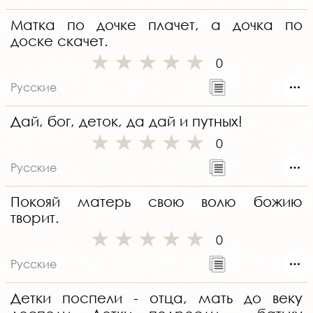
Матка по дочке плачет, а дочка по
доске скачет.
0
Русские
Дай, бог, деток, да дай и путных!
0
Русские
Покояй матерь свою волю божию
творит.
0
Русские
Детки поспели - отца, мать до веку