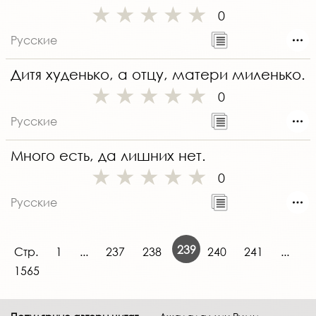
0
Русские
Дитя худенько, а отцу, матери миленько.
0
Русские
Много есть, да лишних нет.
0
Русские
239
Стр.
1
...
237
238
240
241
...
1565