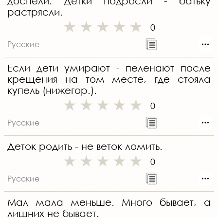
доспели. Детки подросли - батьку
растрясли.
0
Русские
Если дети умирают - пеленают после
крещения на том месте, где стояла
купель (нижегор.).
0
Русские
Деток родить - не веток ломить.
0
Русские
Мал мала меньше. Много бывает, а
лишних не бывает.