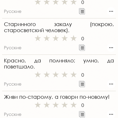
0
Русские
Старинного закалу (покрою,
старосветский человек).
0
Русские
Красно, да полиняло; умно, да
поветшало.
0
Русские
Живи по-старому, а говори по-новому!
0
Русские