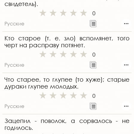
свидетель).
0
Русские
Кто старое (т. е. зло) вспомянет, того
черт на расправу потянет.
0
Русские
Что старее, то глупее (то хуже); старые
дураки глупее молодых.
0
Русские
Зацепил - поволок, а сорвалось - не
годилось.