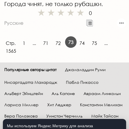
Города чинят, не только рубашки.
0
Русские
73
Стр.
1
...
71
72
74
75
...
1565
Популярные авторы цитат
Джалаладдин Руми
Нисаргадатта Махарадж
Пабло Пикассо
Альберт Эйнштейн
Аль Капоне
Авраам Линкольн
Лариса Миллер
Хит Леджер
Константин Мелихан
Вера Полозкова
Уинстон Черчилль
Майк Тайсон
Мы используем Яндекс.Метрику для анализа
Марк Твен
Расул Гамзатов
Грег Плитт