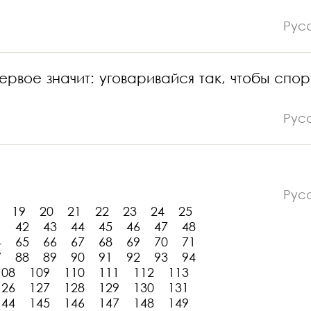
Рус
ервое значит: уговаривайся так, чтобы спор
Рус
Рус
19
20
21
22
23
24
25
1
42
43
44
45
46
47
48
4
65
66
67
68
69
70
71
7
88
89
90
91
92
93
94
108
109
110
111
112
113
126
127
128
129
130
131
144
145
146
147
148
149