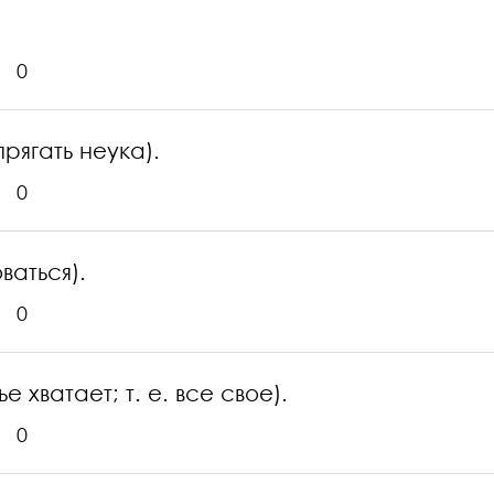
0
прягать неука).
0
ваться).
0
е хватает; т. е. все свое).
0