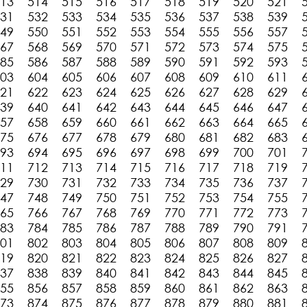
13
514
515
516
517
518
519
520
521
31
532
533
534
535
536
537
538
539
49
550
551
552
553
554
555
556
557
67
568
569
570
571
572
573
574
575
85
586
587
588
589
590
591
592
593
03
604
605
606
607
608
609
610
611
21
622
623
624
625
626
627
628
629
39
640
641
642
643
644
645
646
647
57
658
659
660
661
662
663
664
665
75
676
677
678
679
680
681
682
683
93
694
695
696
697
698
699
700
701
11
712
713
714
715
716
717
718
719
29
730
731
732
733
734
735
736
737
47
748
749
750
751
752
753
754
755
65
766
767
768
769
770
771
772
773
83
784
785
786
787
788
789
790
791
01
802
803
804
805
806
807
808
809
19
820
821
822
823
824
825
826
827
37
838
839
840
841
842
843
844
845
55
856
857
858
859
860
861
862
863
73
874
875
876
877
878
879
880
881