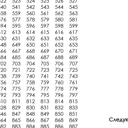
522
523
524
525
526
527
540
541
542
543
544
545
558
559
560
561
562
563
576
577
578
579
580
581
594
595
596
597
598
599
612
613
614
615
616
617
630
631
632
633
634
635
648
649
650
651
652
653
666
667
668
669
670
671
684
685
686
687
688
689
702
703
704
705
706
707
720
721
722
723
724
725
738
739
740
741
742
743
756
757
758
759
760
761
774
775
776
777
778
779
792
793
794
795
796
797
810
811
812
813
814
815
828
829
830
831
832
833
846
847
848
849
850
851
Следу
864
865
866
867
868
869
882
883
884
885
886
887