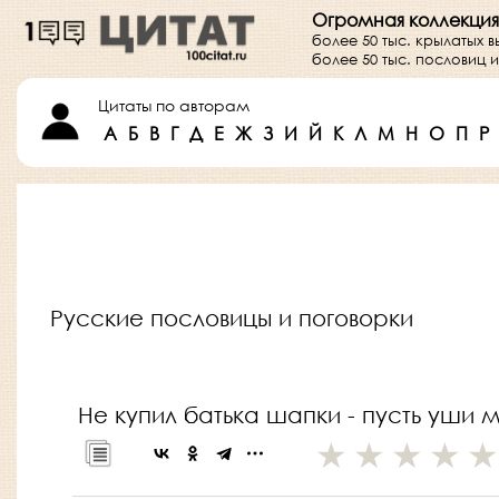
Огромная коллекция
более 50 тыс. крылатых 
более 50 тыс. пословиц
Цитаты по авторам
А
Б
В
Г
Д
Е
Ж
З
И
Й
К
Л
М
Н
О
П
Р
Русские пословицы и поговорки
Не купил батька шапки - пусть уши м