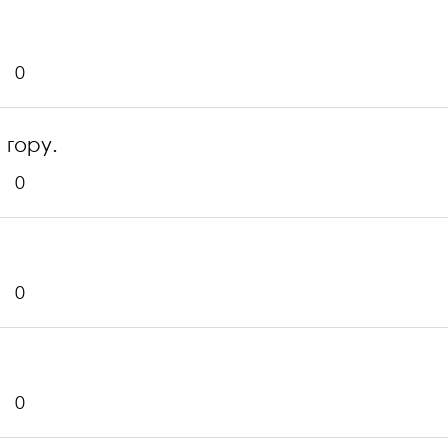
0
 гору.
0
0
0