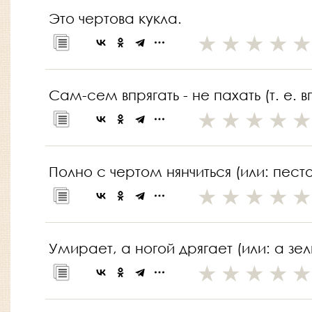
Это чертова кукла.
Сам-сем впрягать - не пахать (т. е. в
Полно с чертом нянчиться (или: песто
Умирает, а ногой дрягает (или: а зель