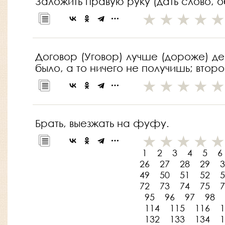
Заложить правую руку (дать слово, 
Договор (Уговор) лучше (дороже) ден
было, а то ничего не получишь; второ
Брать, выезжать на фуфу.
1
2
3
4
5
6
26
27
28
29
3
49
50
51
52
5
72
73
74
75
7
95
96
97
98
114
115
116
1
132
133
134
1