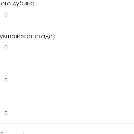
ого дубина.
0
увшаяся от стада).
0
0
0