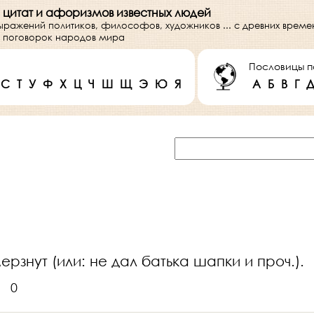
 цитат и афоризмов известных людей
выражений политиков, философов, художников ... с древних врем
 и поговорок народов мира
Пословицы п
С
Т
У
Ф
Х
Ц
Ч
Ш
Щ
Э
Ю
Я
А
Б
В
Г
ерзнут (или: не дал батька шапки и проч.).
0