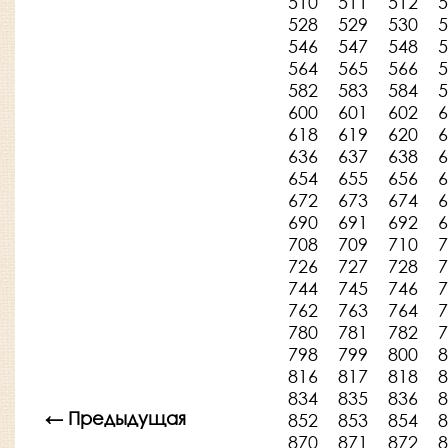
510
511
512
5
528
529
530
5
546
547
548
5
564
565
566
5
582
583
584
5
600
601
602
6
618
619
620
6
636
637
638
6
654
655
656
6
672
673
674
6
690
691
692
6
708
709
710
7
726
727
728
7
744
745
746
7
762
763
764
7
780
781
782
7
798
799
800
8
816
817
818
8
834
835
836
8
← Предыдущая
852
853
854
8
870
871
872
8