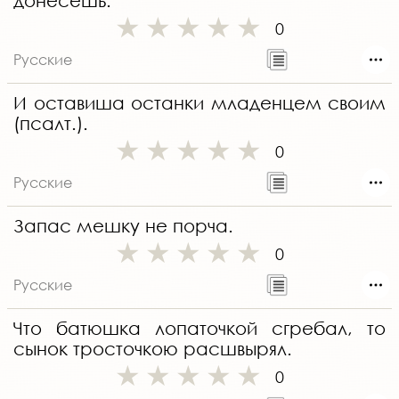
донесешь.
0
Русские
И оставиша останки младенцем своим
(псалт.).
0
Русские
Запас мешку не порча.
0
Русские
Что батюшка лопаточкой сгребал, то
сынок тросточкою расшвырял.
0