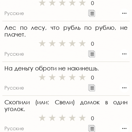
0
Русские
Лес по лесу, что рубль по рублю, не
плачет.
0
Русские
На деньгу оброти не накинешь.
0
Русские
Скопили (или: Свели) домок в один
уголок.
0
Русские