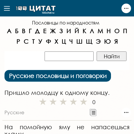
Пословицы по народностям
А
Б
В
Г
Д
Е
Ж
З
И
Й
К
Л
М
Н
О
П
Р
С
Т
У
Ф
Х
Ц
Ч
Ш
Щ
Э
Ю
Я
Русские пословицы и поговорки
Пришло молодцу к одному концу.
0
Русские
На помойную яму не напасешься
хламу.