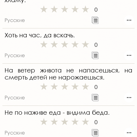
0
Русские
Хоть на час, да вскачь.
0
Русские
На ветер живота не напасешься, на
смерть детей не нарожаешься.
0
Русские
Не по наживе еда - видима беда.
0
Русские