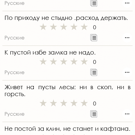
Русские
По приходу не стыдно .расход держать.
0
Русские
К пустой избе замка не надо.
0
Русские
Живет на пусты лесы: ни в скоп, ни в
горсть.
0
Русские
Не постой за клин, не станет и кафтана.