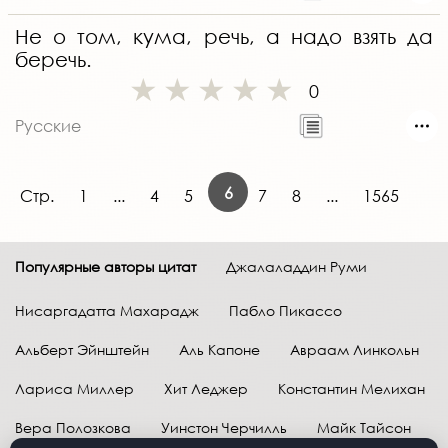
Не о том, кума, речь, а надо взять да
беречь.
0
Русские
6
Стр.
1
...
4
5
7
8
...
1565
Популярные авторы цитат
Джалаладдин Руми
Нисаргадатта Махарадж
Пабло Пикассо
Альберт Эйнштейн
Аль Капоне
Авраам Линкольн
Лариса Миллер
Хит Леджер
Константин Мелихан
Вера Полозкова
Уинстон Черчилль
Майк Тайсон