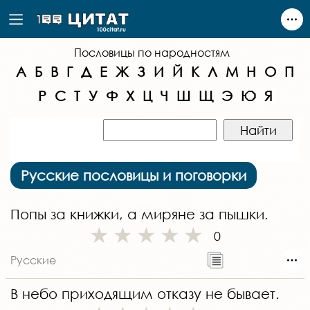
Пословицы по народностям
А
Б
В
Г
Д
Е
Ж
З
И
Й
К
Л
М
Н
О
П
Р
С
Т
У
Ф
Х
Ц
Ч
Ш
Щ
Э
Ю
Я
Русские пословицы и поговорки
Попы за книжки, а миряне за пышки.
0
Русские
В небо приходящим отказу не бывает.