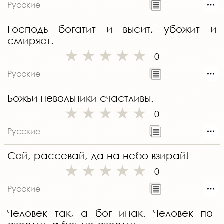
Русские
Господь богатит и высит, убожит и
смиряет.
0
Русские
Божьи невольники счастливы.
0
Русские
Сей, рассевай, да на небо взирай!
0
Русские
Человек так, а бог инак. Человек по-