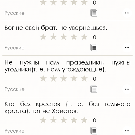
0
Русские
Бог не свой брат, не увернешься.
0
Русские
Не нужны нам праведники, нужны
угодники(т. е. нам угождающие).
0
Русские
Кто без крестов (т. е. без тельного
креста), тот не Христов.
0
Русские