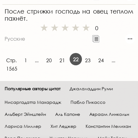
После стрижки господь на овец теплом
пахнёт.
0
Русские
22
Стр.
1
...
20
21
23
24
...
1565
Популярные авторы цитат
Джалаладдин Руми
Нисаргадатта Махарадж
Пабло Пикассо
Альберт Эйнштейн
Аль Капоне
Авраам Линкольн
Лариса Миллер
Хит Леджер
Константин Мелихан