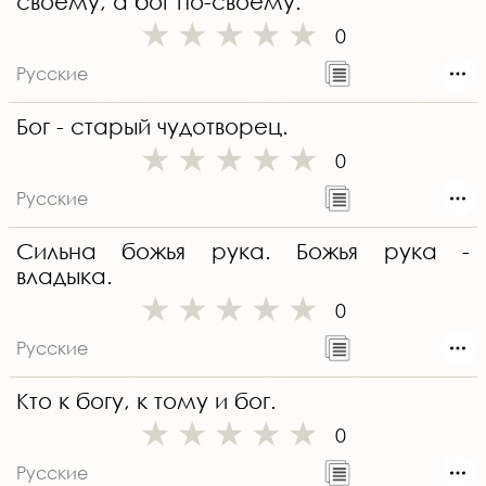
своему, а бог по-своему.
0
Русские
Бог - старый чудотворец.
0
Русские
Сильна божья рука. Божья рука -
владыка.
0
Русские
Кто к богу, к тому и бог.
0
Русские