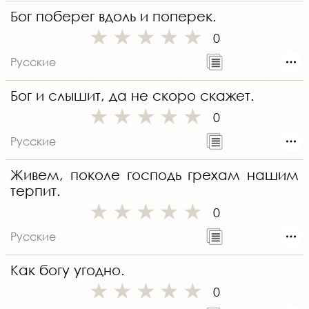
Бог поберег вдоль и поперек.
0
Русские
Бог и слышит, да не скоро скажет.
0
Русские
Живем, поколе господь грехам нашим
терпит.
0
Русские
Как богу угодно.
0