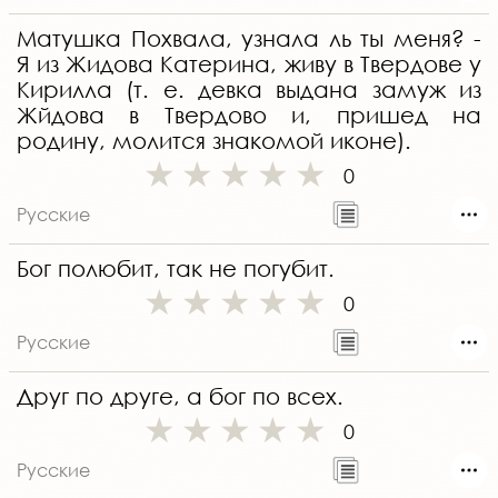
Матушка Похвала, узнала ль ты меня? -
Я из Жидова Катерина, живу в Твердове у
Кирилла (т. е. девка выдана замуж из
Жйдова в Твердово и, пришед на
родину, молится знакомой иконе).
0
Русские
Бог полюбит, так не погубит.
0
Русские
Друг по друге, а бог по всех.
0
Русские