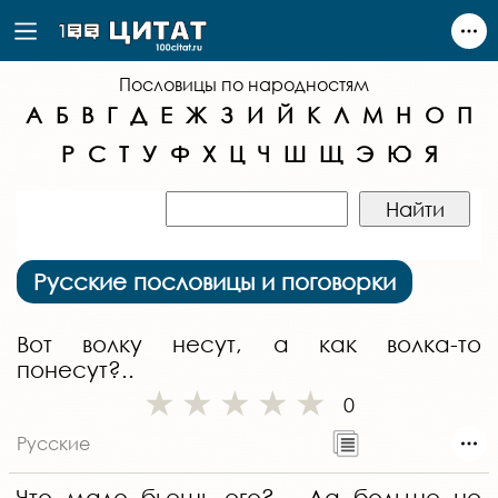
Пословицы по народностям
А
Б
В
Г
Д
Е
Ж
З
И
Й
К
Л
М
Н
О
П
Р
С
Т
У
Ф
Х
Ц
Ч
Ш
Щ
Э
Ю
Я
Русские пословицы и поговорки
Вот волку несут, а как волка-то
понесут?..
0
Русские
Что мало бьешь его? - Да больше не