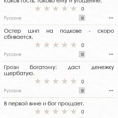
Каков гость, таково ему и угощение.
0
Русские
Остер шип на подкове - скоро
сбивается.
0
Русские
Грози богатому: даст денежку
щербатую.
0
Русские
В первой вине и бог прощает.
0