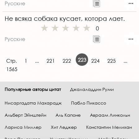
Русские
Не всяка собака кусает, котора лает.
0
Русские
223
Стр.
1
...
221
222
224
225
...
1565
Популярные авторы цитат
Джалаладдин Руми
Нисаргадатта Махарадж
Пабло Пикассо
Альберт Эйнштейн
Аль Капоне
Авраам Линкольн
Лариса Миллер
Хит Леджер
Константин Мелихан