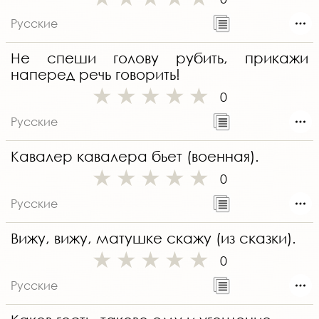
Русские
Не спеши голову рубить, прикажи
наперед речь говорить!
0
Русские
Кавалер кавалера бьет (военная).
0
Русские
Вижу, вижу, матушке скажу (из сказки).
0
Русские