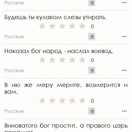
Русские
Будешь ты кулаком слезы утирать.
0
Русские
Наказал бог народ - наслал воевод.
0
Русские
В ню же меру мерите, возмерится и
вам.
0
Русские
Виноватого бог простит, а правого царь