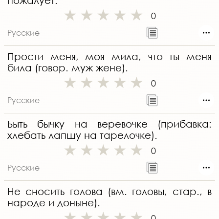
пожалует.
0
Русские
Прости меня, моя мила, что ты меня
била (говор. муж жене).
0
Русские
Быть бычку на веревочке (прибавка:
хлебать лапшу на тарелочке).
0
Русские
Не сносить голова (вм. головы, стар., в
народе и доныне).
0