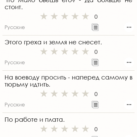
стоит.
0
Русские
Этого греха и земля не снесет.
0
Русские
На воеводу просить - наперед самому в
тюрьму идтить.
0
Русские
По работе и плата.
0