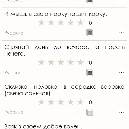
И мышь в свою норку тащит корку.
0
Русские
Стряпай день до вечера, а поесть
нечего.
0
Русские
Склизко, неловко, в середке веревка
(свеча сальная).
0
Русские
Всяк в своем добре волен.