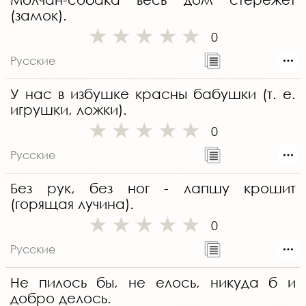
(замок).
0
Русские
У нас в избушке красны бабушки (т. е.
игрушки, ложки).
0
Русские
Без рук, без ног - лапшу крошит
(горящая лучина).
0
Русские
Не пилось бы, не елось, никуда б и
добро делось.