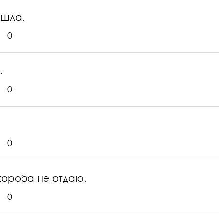
ошла.
0
.
0
0
 короба не отдаю.
0