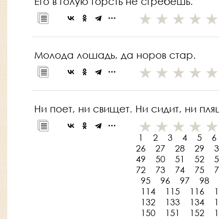
Его в голую горсть не сгребешь.
Молода лошадь, да норов стар.
Ни поет, ни свищет. Ни сидит, ни пля
1
2
3
4
5
6
26
27
28
29
3
49
50
51
52
5
72
73
74
75
7
95
96
97
98
114
115
116
1
132
133
134
1
150
151
152
1