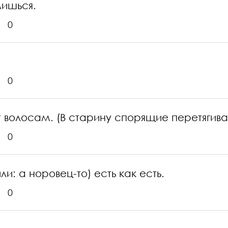
мишься.
0
0
т волосам. (В старину спорящие перетягива
0
ли: а норовец-то) есть как есть.
0