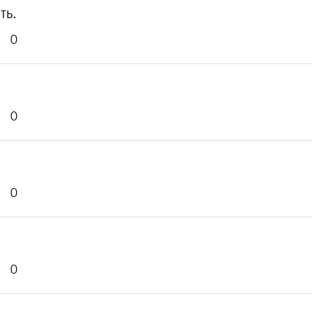
ть.
0
0
0
0