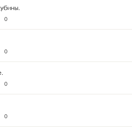
убины.
0
0
е.
0
0