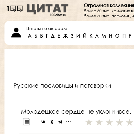
Огромная коллекция
более 50 тыс. крылатых 
более 50 тыс. пословиц
Цитаты по авторам
А
Б
В
Г
Д
Е
Ж
З
И
Й
К
Л
М
Н
О
П
Р
Русские пословицы и поговорки
Молодецкое сердце не уклончивое.