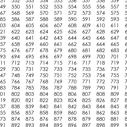
31
532
533
534
535
536
537
538
539
49
550
551
552
553
554
555
556
557
67
568
569
570
571
572
573
574
575
85
586
587
588
589
590
591
592
593
03
604
605
606
607
608
609
610
611
21
622
623
624
625
626
627
628
629
39
640
641
642
643
644
645
646
647
57
658
659
660
661
662
663
664
665
75
676
677
678
679
680
681
682
683
93
694
695
696
697
698
699
700
701
11
712
713
714
715
716
717
718
719
29
730
731
732
733
734
735
736
737
47
748
749
750
751
752
753
754
755
65
766
767
768
769
770
771
772
773
83
784
785
786
787
788
789
790
791
01
802
803
804
805
806
807
808
809
19
820
821
822
823
824
825
826
827
37
838
839
840
841
842
843
844
845
55
856
857
858
859
860
861
862
863
73
874
875
876
877
878
879
880
881
91
892
893
894
895
896
897
898
899