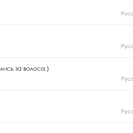
Рус
Рус
лись за волоса.)
Рус
Рус