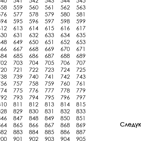
540
541
542
543
544
545
558
559
560
561
562
563
576
577
578
579
580
581
594
595
596
597
598
599
612
613
614
615
616
617
630
631
632
633
634
635
648
649
650
651
652
653
666
667
668
669
670
671
684
685
686
687
688
689
702
703
704
705
706
707
720
721
722
723
724
725
738
739
740
741
742
743
756
757
758
759
760
761
774
775
776
777
778
779
792
793
794
795
796
797
810
811
812
813
814
815
828
829
830
831
832
833
846
847
848
849
850
851
Следу
864
865
866
867
868
869
882
883
884
885
886
887
900
901
902
903
904
905