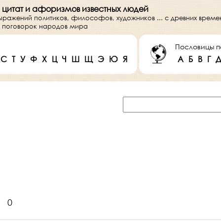
 цитат и афоризмов известных людей
выражений политиков, философов, художников ... с древних врем
 и поговорок народов мира
Пословицы п
С
Т
У
Ф
Х
Ц
Ч
Ш
Щ
Э
Ю
Я
А
Б
В
Г
0