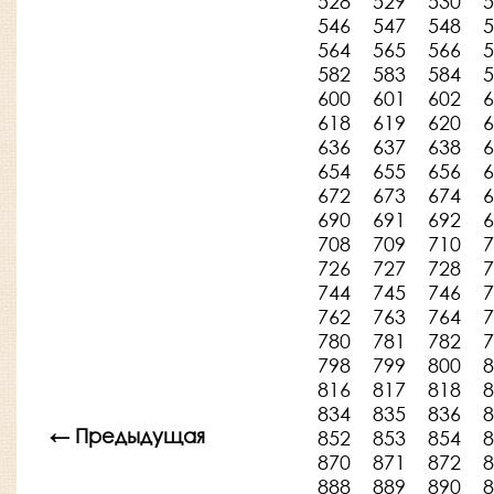
528
529
530
5
546
547
548
5
564
565
566
5
582
583
584
5
600
601
602
6
618
619
620
6
636
637
638
6
654
655
656
6
672
673
674
6
690
691
692
6
708
709
710
7
726
727
728
7
744
745
746
7
762
763
764
7
780
781
782
7
798
799
800
8
816
817
818
8
834
835
836
8
← Предыдущая
852
853
854
8
870
871
872
8
888
889
890
8