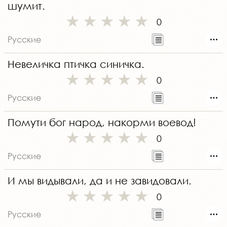
шумит.
0
Русские
Невеличка птичка синичка.
0
Русские
Помути бог народ, накорми воевод!
0
Русские
И мы видывали, да и не завидовали.
0
Русские