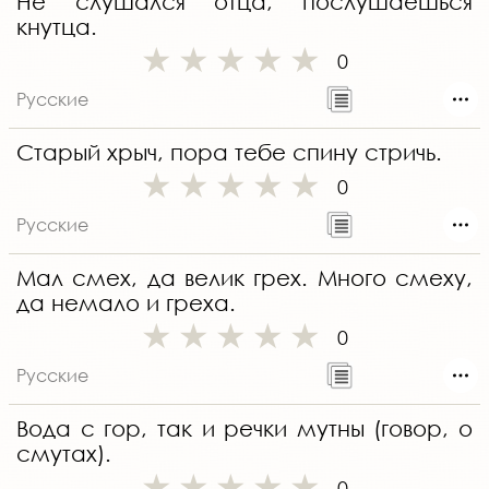
Не слушался отца, послушаешься
кнутца.
0
Русские
Старый хрыч, пора тебе спину стричь.
0
Русские
Мал смех, да велик грех. Много смеху,
да немало и греха.
0
Русские
Вода с гор, так и речки мутны (говор, о
смутах).
0