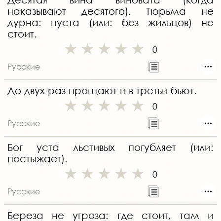
наказывают десятого). Тюрьма не
дурна: пуста (или: без жильцов) не
стоит.
0
Русские
До двух раз прощают и в третьи бьют.
0
Русские
Бог уста льстивых погубляет (или:
постыжает).
0
Русские
Береза не угроза: где стоит, там и