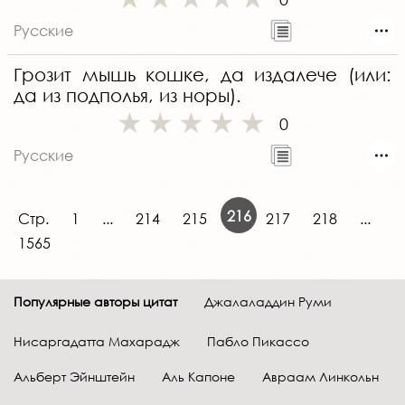
Русские
Грозит мышь кошке, да издалече (или:
да из подполья, из норы).
0
Русские
216
Стр.
1
...
214
215
217
218
...
1565
Популярные авторы цитат
Джалаладдин Руми
Нисаргадатта Махарадж
Пабло Пикассо
Альберт Эйнштейн
Аль Капоне
Авраам Линкольн