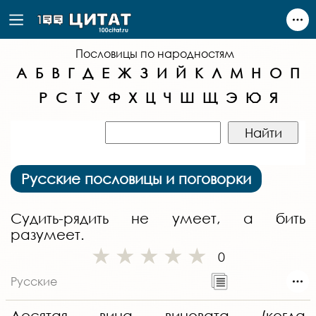
Пословицы по народностям
А
Б
В
Г
Д
Е
Ж
З
И
Й
К
Л
М
Н
О
П
Р
С
Т
У
Ф
Х
Ц
Ч
Ш
Щ
Э
Ю
Я
Русские пословицы и поговорки
Судить-рядить не умеет, а бить
разумеет.
0
Русские
Десятая вина виновата (когда