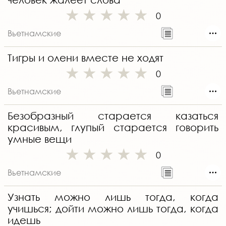
0
Вьетнамские
Тигры и олени вместе не ходят
0
Вьетнамские
Безобразный старается казаться
красивым, глупый старается говорить
умные вещи
0
Вьетнамские
Узнать можно лишь тогда, когда
учишься; дойти можно лишь тогда, когда
идешь