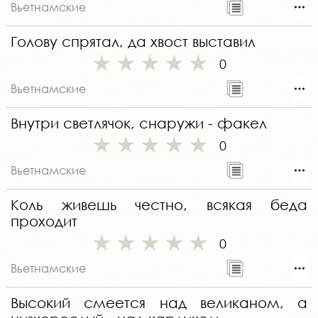
Вьетнамские
Голову спрятал, да хвост выставил
0
Вьетнамские
Внутри светлячок, снаружи - факел
0
Вьетнамские
Коль живешь честно, всякая беда
проходит
0
Вьетнамские
Высокий смеется над великаном, а