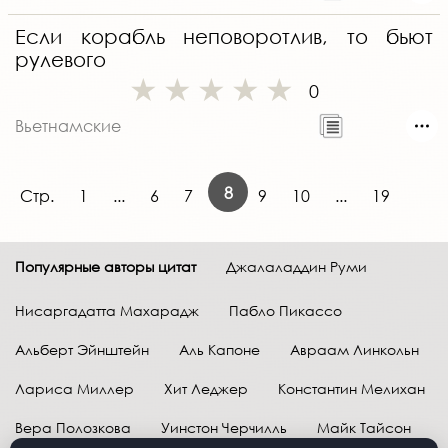
Если корабль неповоротлив, то бьют
рулевого
0
Вьетнамские
8
Стр.
1
...
6
7
9
10
...
19
Популярные авторы цитат
Джалаладдин Руми
Нисаргадатта Махарадж
Пабло Пикассо
Альберт Эйнштейн
Аль Капоне
Авраам Линкольн
Лариса Миллер
Хит Леджер
Константин Мелихан
Вера Полозкова
Уинстон Черчилль
Майк Тайсон