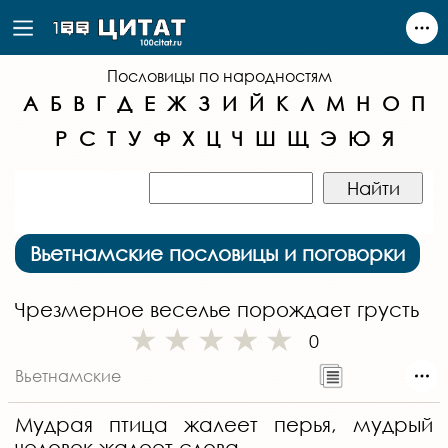
Пословицы по народностям
А
Б
В
Г
Д
Е
Ж
З
И
Й
К
Л
М
Н
О
П
Р
С
Т
У
Ф
Х
Ц
Ч
Ш
Щ
Э
Ю
Я
Вьетнамские пословицы и поговорки
Чрезмерное веселье порождает грусть
0
Вьетнамские
Мудрая птица жалеет перья, мудрый
человек жалеет слова