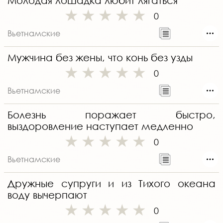
Молодая лошадка любит лягаться
0
Вьетнамские
Мужчина без жены, что конь без узды
0
Вьетнамские
Болезнь поражает быстро,
выздоровление наступает медленно
0
Вьетнамские
Дружные супруги и из Тихого океана
воду вычерпают
0