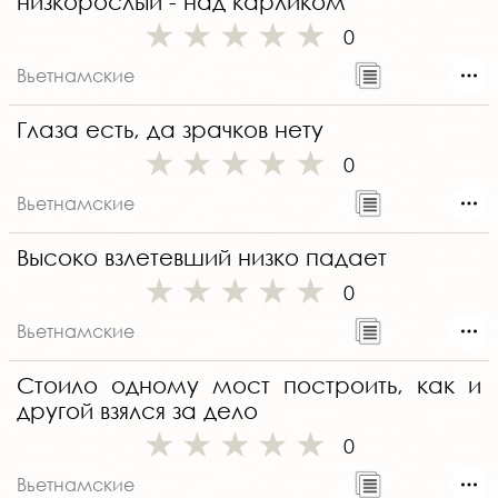
низкорослый - над карликом
0
Вьетнамские
Глаза есть, да зрачков нету
0
Вьетнамские
Высоко взлетевший низко падает
0
Вьетнамские
Стоило одному мост построить, как и
другой взялся за дело
0
Вьетнамские