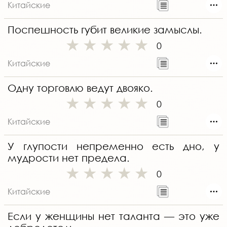
Китайские
Поспешность губит великие замыслы.
0
Китайские
Одну торговлю ведут двояко.
0
Китайские
У глупости непременно есть дно, у
мудрости нет предела.
0
Китайские
Если у женщины нет таланта — это уже