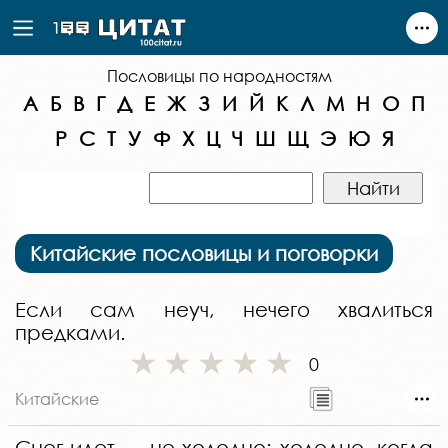
Пословицы по народностям
А
Б
В
Г
Д
Е
Ж
З
И
Й
К
Л
М
Н
О
П
Р
С
Т
У
Ф
Х
Ц
Ч
Ш
Щ
Э
Ю
Я
Китайские пословицы и поговорки
Если сам неуч, нечего хвалиться
предками.
0
Китайские
Снег идет — не холодно; холодно, когда