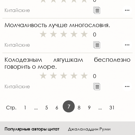
Китайские
Молчаливость лучше многословия.
0
Китайские
Колодезным лягушкам бесполезно
говорить о море.
0
Китайские
7
Стр.
1
...
5
6
8
9
...
31
Популярные авторы цитат
Джалаладдин Руми