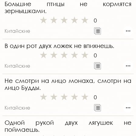
Большие птицы не кормятся
зернышками.
0
Китайские
В один рот двух ложек не впихнешь.
0
Китайские
Не смотри на лицо монаха, смотри на
лицо Будды.
0
Китайские
Одной рукой двух лягушек не
поймаешь.