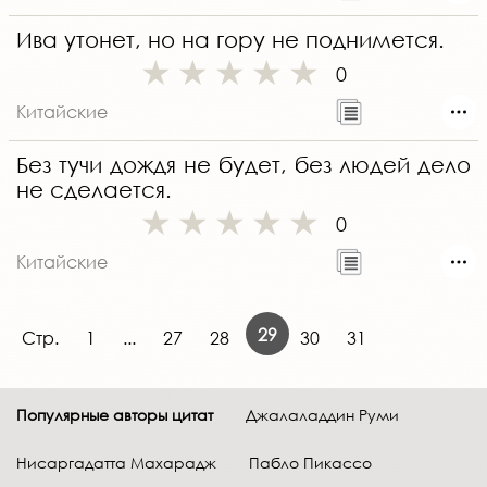
Ива утонет, но на гору не поднимется.
0
Китайские
Без тучи дождя не будет, без людей дело
не сделается.
0
Китайские
29
Стр.
1
...
27
28
30
31
Популярные авторы цитат
Джалаладдин Руми
Нисаргадатта Махарадж
Пабло Пикассо