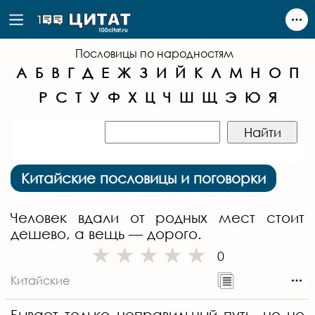
Пословицы по народностям
А
Б
В
Г
Д
Е
Ж
З
И
Й
К
Л
М
Н
О
П
Р
С
Т
У
Ф
Х
Ц
Ч
Ш
Щ
Э
Ю
Я
Китайские пословицы и поговорки
Человек вдали от родных мест стоит
дешево, а вещь — дорого.
0
Китайские
Бывает только неправильный путь, но не