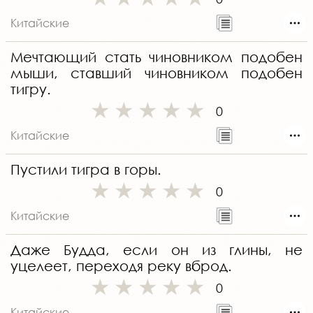
Китайские
Мечтающий стать чиновником подобен
мыши, ставший чиновником подобен
тигру.
0
Китайские
Пустили тигра в горы.
0
Китайские
Даже Будда, если он из глины, не
уцелеет, переходя реку вброд.
0
Китайские