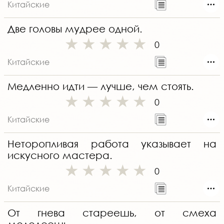
Китайские
Две головы мудрее одной.
0
Китайские
Медленно идти — лучше, чем стоять.
0
Китайские
Неторопливая работа указывает на
искусного мастера.
0
Китайские
От гнева стареешь, от смеха