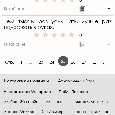
Китайские
Чем тысячу раз услышать, лучше раз
подержать в руках.
0
Китайские
25
Стр.
1
...
23
24
26
27
...
31
Популярные авторы цитат
Джалаладдин Руми
Нисаргадатта Махарадж
Пабло Пикассо
Альберт Эйнштейн
Аль Капоне
Авраам Линкольн
Лариса Миллер
Хит Леджер
Константин Мелихан