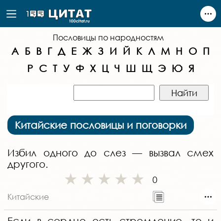
Пословицы по народностям
А
Б
В
Г
Д
Е
Ж
З
И
Й
К
Л
М
Н
О
П
Р
С
Т
У
Ф
Х
Ц
Ч
Ш
Щ
Э
Ю
Я
Китайские пословицы и поговорки
Избил одного до слез — вызвал смех
другого.
0
Китайские
Если в сердце есть стремление, то и