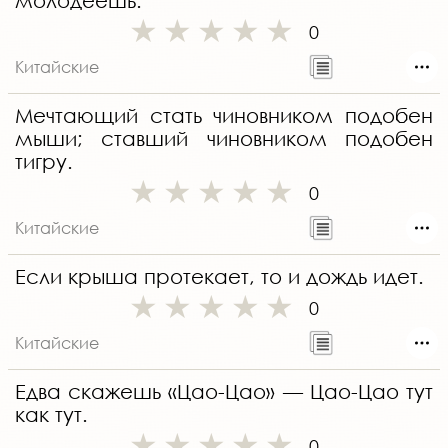
молодеешь.
0
Китайские
Мечтающий стать чиновником подобен
мыши; ставший чиновником подобен
тигру.
0
Китайские
Если крыша протекает, то и дождь идет.
0
Китайские
Едва скажешь «Цао-Цао» — Цао-Цао тут
как тут.
0