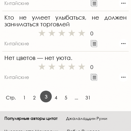
Китайские
Кто не умеет улыбаться, не должен
заниматься торговлей
0
Китайские
Нет цветов — нет уюта.
0
Китайские
3
Стр.
1
2
4
5
...
31
Популярные авторы цитат
Джалаладдин Руми