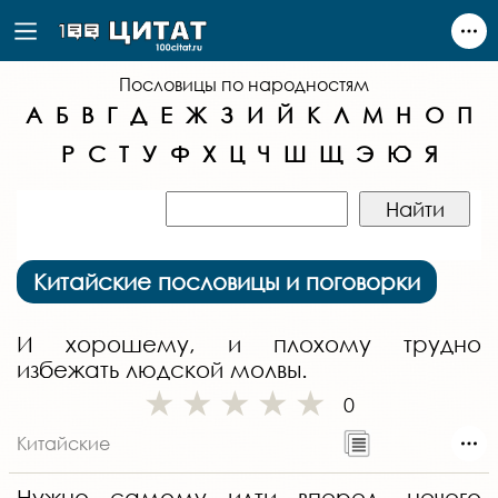
Пословицы по народностям
А
Б
В
Г
Д
Е
Ж
З
И
Й
К
Л
М
Н
О
П
Р
С
Т
У
Ф
Х
Ц
Ч
Ш
Щ
Э
Ю
Я
Китайские пословицы и поговорки
И хорошему, и плохому трудно
избежать людской молвы.
0
Китайские
Нужно самому идти вперед, нечего