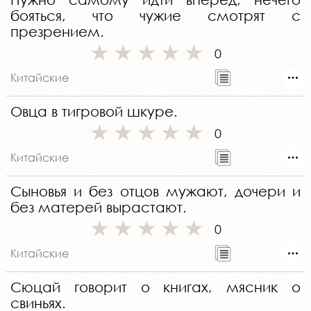
бояться, что чужие смотрят с
презрением.
0
Китайские
Овца в тигровой шкуре.
0
Китайские
Сыновья и без отцов мужают, дочери и
без матерей вырастают.
0
Китайские
Сюцай говорит о книгах, мясник о
свиньях.