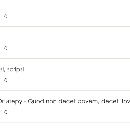
0
0
, scripsi
0
 Юпитеру - Quod non decet bovem, decet Jo
0