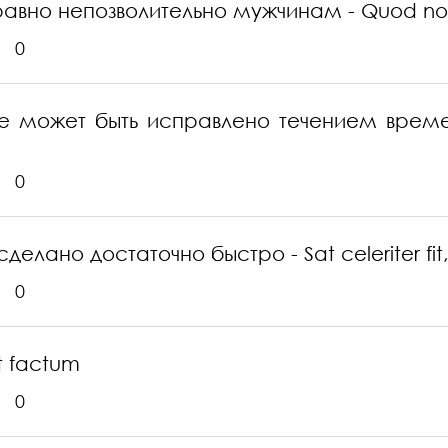
но непозволительно мужчинам - Quod non lic
0
 может быть исправлено течением времени -
0
лано достаточно быстро - Sat celeriter fit, 
0
t factum
0