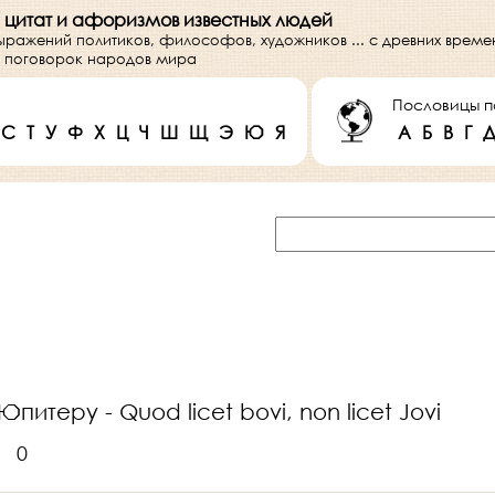
 цитат и афоризмов известных людей
выражений политиков, философов, художников ... с древних врем
 и поговорок народов мира
Пословицы п
С
Т
У
Ф
Х
Ц
Ч
Ш
Щ
Э
Ю
Я
А
Б
В
Г
питеру - Quod licet bovi, non licet Jovi
0