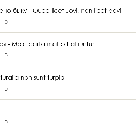
о быку - Quod licet Jovi, non licet bovi
0
я - Male parta male dilabuntur
0
uralia non sunt turpia
0
0