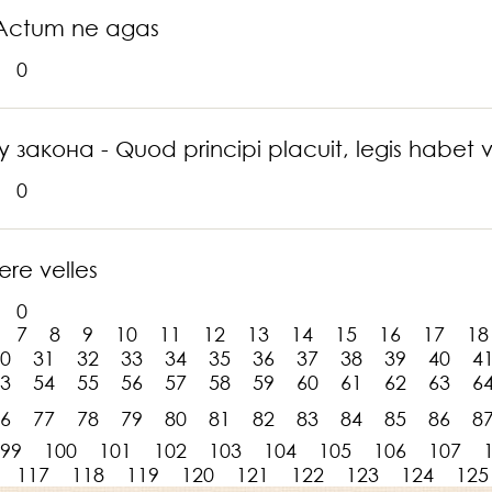
 Actum ne agas
0
закона - Quod principi placuit, legis habet 
0
re velles
0
7
8
9
10
11
12
13
14
15
16
17
18
0
31
32
33
34
35
36
37
38
39
40
4
3
54
55
56
57
58
59
60
61
62
63
6
6
77
78
79
80
81
82
83
84
85
86
8
99
100
101
102
103
104
105
106
107
117
118
119
120
121
122
123
124
125