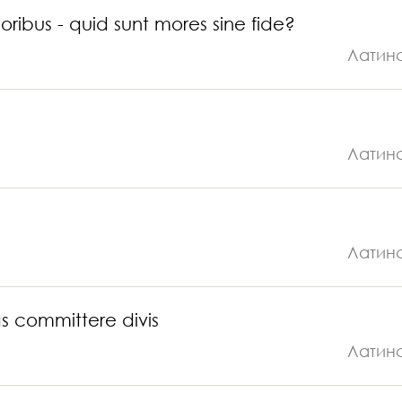
ribus - quid sunt mores sine fide?
Латин
Латин
Латин
s committere divis
Латин