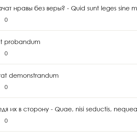
чат нравы без веры? - Quid sunt leges sine mo
0
at probandum
0
erat demonstrandum
0
дя их в сторону - Quae, nisi seductis, nequea
0