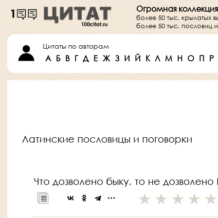
Огромная коллекция
более 50 тыс. крылатых 
более 50 тыс. пословиц
Цитаты по авторам
А
Б
В
Г
Д
Е
Ж
З
И
Й
К
Л
М
Н
О
П
Р
Латинские пословицы и поговорки
Что дозволено быку, то не дозволено Ю