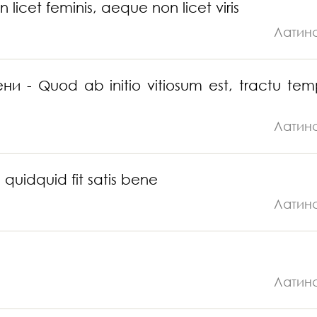
et feminis, aeque non licet viris
Латин
 Quod ab initio vitiosum est, tractu temp
Латин
quidquid fit satis bene
Латин
Латин