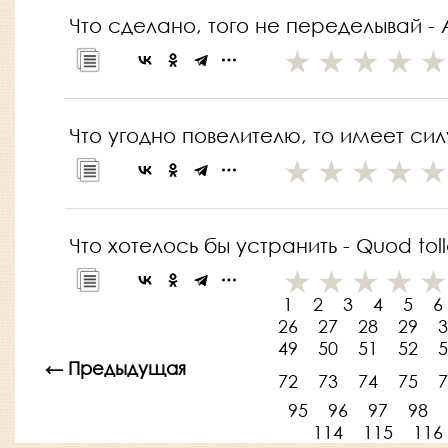
Что сделано, того не переделывай -
Что угодно повелителю, то имеет силу 
Что хотелось бы устранить - Quod tolle
1
2
3
4
5
6
26
27
28
29
3
49
50
51
52
5
← Предыдущая
72
73
74
75
7
95
96
97
98
114
115
116