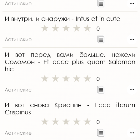
Латинские
И внутри, и снаружи - Intus et in cute
0
Латинские
И вот перед вами больше, нежели
Соломон - Et ecce plus quam Salomon
hic
0
Латинские
И вот снова Криспин - Ecce iterum
Crispinus
0
Латинские