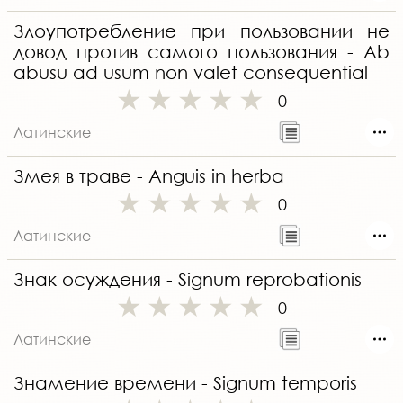
Злоупотребление при пользовании не
довод против самого пользования - Ab
abusu ad usum non valet consequential
0
Латинские
Змея в траве - Anguis in herba
0
Латинские
Знак осуждения - Signum reprobationis
0
Латинские
Знамение времени - Signum temporis