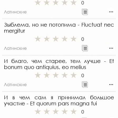
0
Латинские
Зыблема, но не потопима - Fluctuat nec
mergitur
0
Латинские
И благо, чем старее, тем лучше - Et
bonum quo antiquius, eo melius
0
Латинские
И в чем сам я принимал большое
участие - Et quorum pars magna fui
0