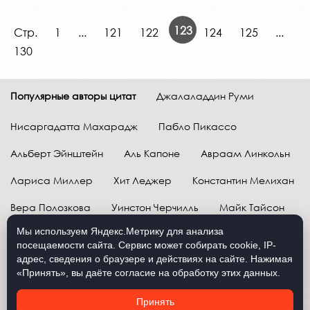
123
Стр.
1
...
121
122
124
125
...
130
Популярные авторы цитат
Джалаладдин Руми
Нисаргадатта Махарадж
Пабло Пикассо
Альберт Эйнштейн
Аль Капоне
Авраам Линкольн
Лариса Миллер
Хит Леджер
Константин Мелихан
Вера Полозкова
Уинстон Черчилль
Майк Тайсон
Мы используем Яндекс.Метрику для анализа
Марк Твен
Расул Гамзатов
Грег Плитт
посещаемости сайта. Сервис может собирать cookie, IP-
адрес, сведения о браузере и действиях на сайте. Нажимая
Далай-лама XIV
Уоррен Баффетт
«Принять», вы даёте согласие на обработку этих данных.
Давид Самойлов
Антон Чехов
Жан-Поль Сартр
Принять