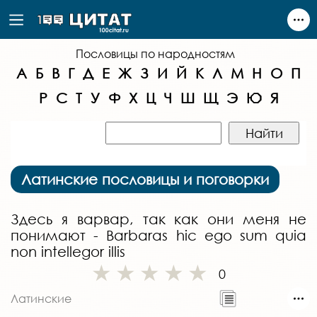
Пословицы по народностям
А
Б
В
Г
Д
Е
Ж
З
И
Й
К
Л
М
Н
О
П
Р
С
Т
У
Ф
Х
Ц
Ч
Ш
Щ
Э
Ю
Я
Латинские пословицы и поговорки
Здесь я варвар, так как они меня не
понимают - Barbaras hic ego sum quia
non intellegor illis
0
Латинские