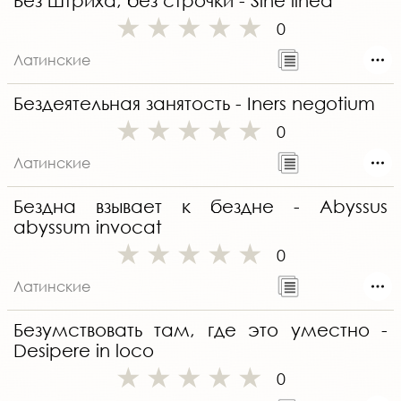
Без штриха, без строчки - Sine linea
0
Латинские
Бездеятельная занятость - Iners negotium
0
Латинские
Бездна взывает к бездне - Abyssus
abyssum invocat
0
Латинские
Безумствовать там, где это уместно -
Desipere in loco
0