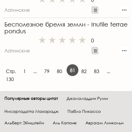
Латинские
Бесполезное бремя земли - Inutile terrae
pondus
0
Латинские
81
Стр.
1
...
79
80
82
83
...
130
Популярные авторы цитат
Джалаладдин Руми
Нисаргадатта Махарадж
Пабло Пикассо
Альберт Эйнштейн
Аль Капоне
Авраам Линкольн