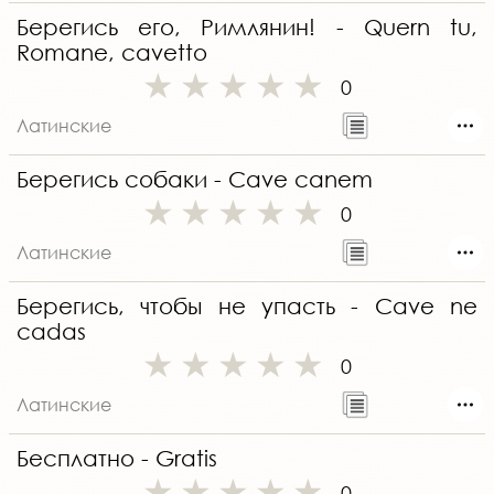
Берегись его, Римлянин! - Quern tu,
Romane, cavetto
0
Латинские
Берегись собаки - Cave canem
0
Латинские
Берегись, чтобы не упасть - Cave ne
cadas
0
Латинские
Бесплатно - Gratis
0