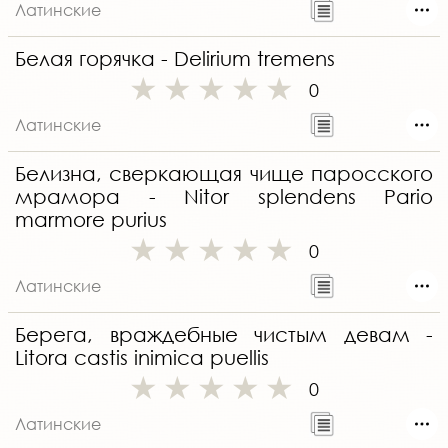
Латинские
Белая горячка - Delirium tremens
0
Латинские
Белизна, сверкающая чище паросского
мрамора - Nitor splendens Pario
marmore purius
0
Латинские
Берега, враждебные чистым девам -
Litora castis inimica puellis
0
Латинские