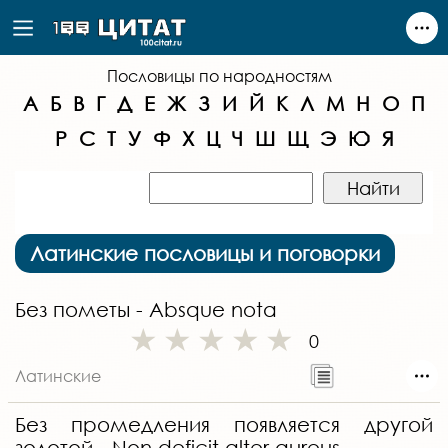
Пословицы по народностям
А
Б
В
Г
Д
Е
Ж
З
И
Й
К
Л
М
Н
О
П
Р
С
Т
У
Ф
Х
Ц
Ч
Ш
Щ
Э
Ю
Я
Латинские пословицы и поговорки
Без пометы - Absque nota
0
Латинские
Без промедления появляется другой
золотой - Non deficit alter aureus