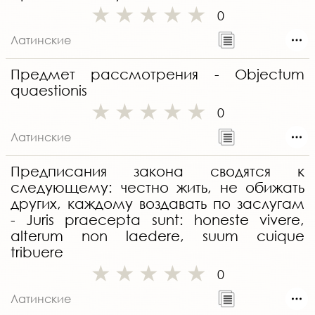
0
Латинские
Предмет рассмотрения - Objectum
quaestionis
0
Латинские
Предписания закона сводятся к
следующему: честно жить, не обижать
других, каждому воздавать по заслугам
- Juris praecepta sunt: honeste vivere,
alterum non laedere, suum cuique
tribuere
0
Латинские