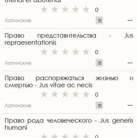
0
Латинские
Право представительства - Jus
repraesentationis
0
Латинские
Право распоряжаться жизнью и
смертью - Jus vitae ас necis
0
Латинские
Право рода человеческого - Jus generis
humani
0