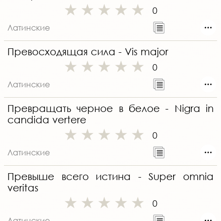
0
Латинские
Превосходящая сила - Vis major
0
Латинские
Превращать черное в белое - Nigra in
candida vertere
0
Латинские
Превыше всего истина - Super omnia
veritas
0
Латинские