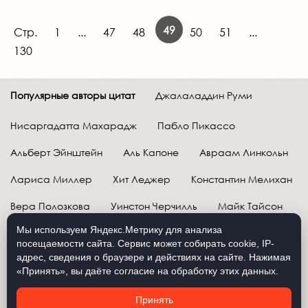
49
Стр.
1
...
47
48
50
51
...
130
Популярные авторы цитат
Джалаладдин Руми
Нисаргадатта Махарадж
Пабло Пикассо
Альберт Эйнштейн
Аль Капоне
Авраам Линкольн
Лариса Миллер
Хит Леджер
Константин Мелихан
Вера Полозкова
Уинстон Черчилль
Майк Тайсон
Мы используем Яндекс.Метрику для анализа
Марк Твен
Расул Гамзатов
Грег Плитт
посещаемости сайта. Сервис может собирать cookie, IP-
адрес, сведения о браузере и действиях на сайте. Нажимая
Далай-лама XIV
Уоррен Баффетт
«Принять», вы даёте согласие на обработку этих данных.
Давид Самойлов
Антон Чехов
Жан-Поль Сартр
Принять