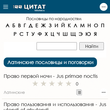
Пословицы по народностям
А
Б
В
Г
Д
Е
Ж
З
И
Й
К
Л
М
Н
О
П
Р
С
Т
У
Ф
Х
Ц
Ч
Ш
Щ
Э
Ю
Я
Латинские пословицы и поговорки
Право первой ночи - Jus primae noctis
0
Латинские
Право пользования и использования - Jus
utendi ef abutendi