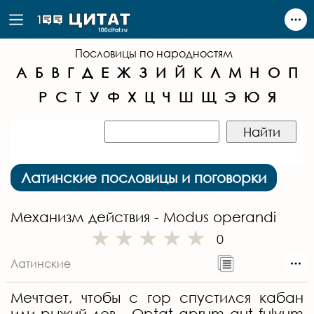
Пословицы по народностям
А
Б
В
Г
Д
Е
Ж
З
И
Й
К
Л
М
Н
О
П
Р
С
Т
У
Ф
Х
Ц
Ч
Ш
Щ
Э
Ю
Я
Латинские пословицы и поговорки
Механизм действия - Modus operandi
0
Латинские
Мечтает, чтобы с гор спустился кабан
или рыжий лев - Optat aprum aut fulvum