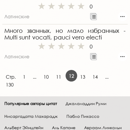
0
Латинские
Много званных, но мало избранных -
Multi sunt vocati, pauci vero electi
0
Латинские
12
Стр.
1
...
10
11
13
14
...
130
Популярные авторы цитат
Джалаладдин Руми
Нисаргадатта Махарадж
Пабло Пикассо
Альберт Эйнштейн
Аль Капоне
Авраам Линкольн