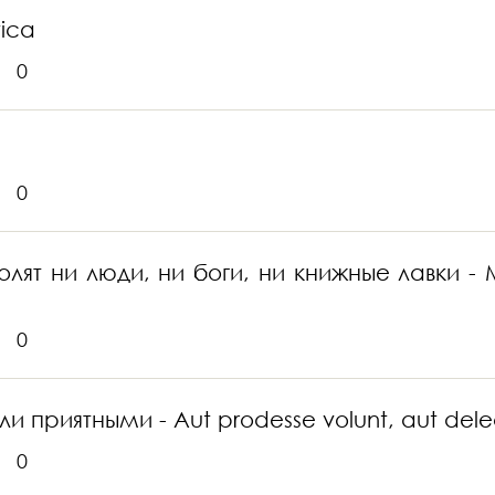
tica
0
0
ят ни люди, ни боги, ни книжные лавки - Me
0
и приятными - Aut prodesse volunt, aut del
0