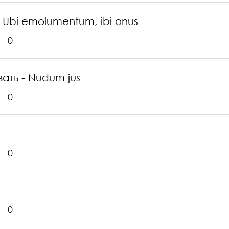
 Ubi emolumentum, ibi onus
0
ать - Nudum jus
0
0
0