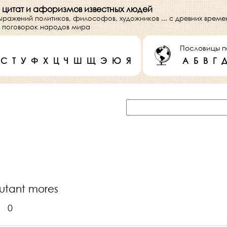
 цитат и афоризмов известных людей
выражений политиков, философов, художников ... с древних врем
 и поговорок народов мира
Пословицы п
С
Т
У
Ф
Х
Ц
Ч
Ш
Щ
Э
Ю
Я
А
Б
В
Г
utant mores
0