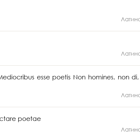
Латин
Латин
diocribus esse poetis Non homines, non di,
Латин
ectare poetae
Латин