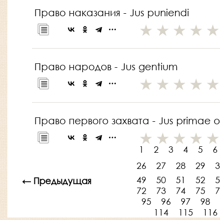
Право наказания - Jus puniendi
Право народов - Jus gentium
Право первого захвата - Jus primae o
1
2
3
4
5
6
26
27
28
29
3
49
50
51
52
5
← Предыдущая
72
73
74
75
7
95
96
97
98
114
115
116