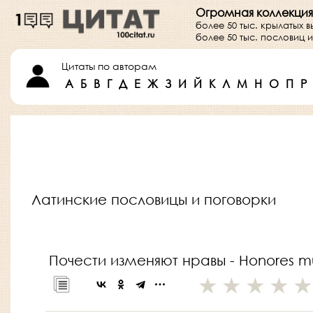
Огромная коллекция
более 50 тыс. крылатых 
более 50 тыс. пословиц
Цитаты по авторам
А
Б
В
Г
Д
Е
Ж
З
И
Й
К
Л
М
Н
О
П
Р
Латинские пословицы и поговорки
Почести изменяют нравы - Honores m