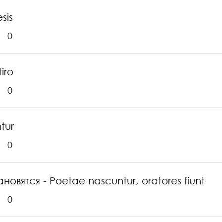
sis
0
iro
0
tur
0
ятся - Poetae nascuntur, oratores fiunt
0